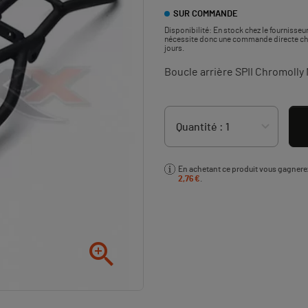
SUR COMMANDE
Disponibilité:
En stock chez le fournisseur
nécessite donc une commande directe chez 
jours.
Boucle arrière SPII Chromolly
En achetant ce produit vous gagner
2,76 €
.
