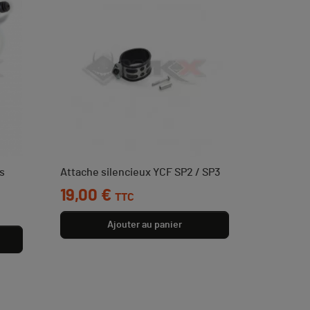
ns
Attache silencieux YCF SP2 / SP3
Prix
19,00 €
TTC
Ajouter au panier