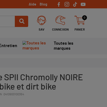
Aide
Blog
0
SAV
CONNEXION
PANIER
Toutes les
Entretien
marques
e SPII Chromolly NOIRE
bike et dirt bike
N :
0410900100364