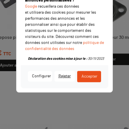
annonces personnalisées ?
Google
recueillera ces données
et utilisera des cookies pour mesurer les
performances des annonces et les
personnaliser ainsi que pour établir des
statistiques sur le comportement des
visiteurs du site. Découvrez comment ces
epose pied noir gauche
Kit joints pipe carburateur 30 
données sont utilisées sur notre
politique de
Prix
4,90 €
TTC
confidentialité des données
€
TTC
Déclaration des cookies mise à jour le :
30/11/2023
Ajouter au panier
Ajouter au panier
Configurer
Rejeter
Accepter