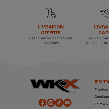
LIVRAISON
LIVRA
OFFERTE
RAP
dès 59 euros d’achat hors
en 3 à 5 jou
machines
domicile ou p
Inform
Mentions 
Condition
Foire aux