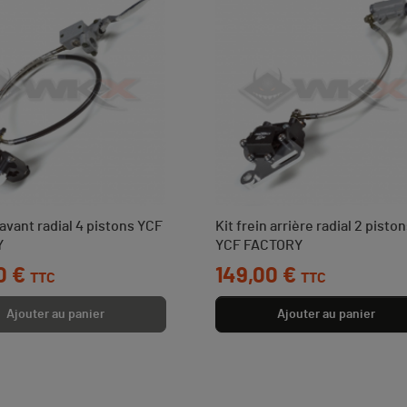
 avant radial 4 pistons YCF
Kit frein arrière radial 2 pisto
Y
YCF FACTORY
0 €
Prix
149,00 €
TTC
TTC
Ajouter au panier
Ajouter au panier