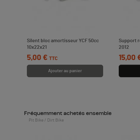
Silent bloc amortisseur YCF 50cc
Support r
10x22x21
2012
Prix
5,00 €
Prix
15,00 
TTC
Ajouter au panier
Fréquemment achetés ensemble
Pit Bike / Dirt Bike