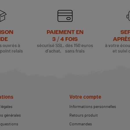
ISON
PAIEMENT EN
SE
IDE
3 / 4 FOIS
APRÈ
rs ouvrés à
sécurisé SSL, dès 150 euros
à votre éco
oint relais
d’achat, sans frais
et suivi 
ations
Votre compte
légales
Informations personnelles
s générales
Retours produit
 questions
Commandes