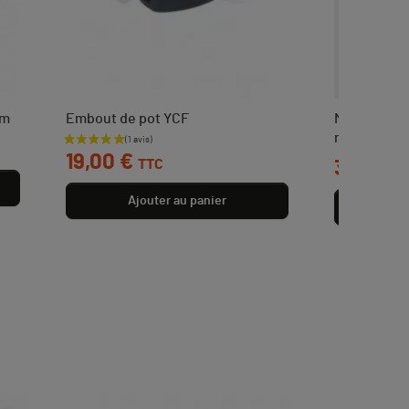
mm
Embout de pot YCF
Moteur YCF
mort
Prix
19,00 €
TTC
Prix
399,00 
Ajouter au panier
Aj