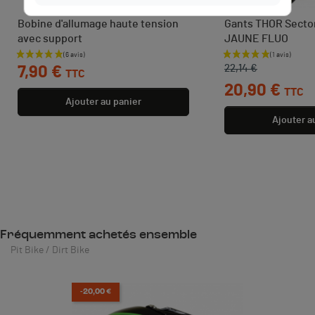
Bobine d'allumage haute tension
Gants THOR Sector 
avec support
JAUNE FLUO
Prix
Prix de base
Prix
22,14 €
7,90 €
TTC
20,90 €
TTC
Ajouter au panier
Ajouter a
Fréquemment achetés ensemble
Pit Bike / Dirt Bike
-20,00 €