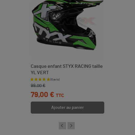
Casque enfant STYX RACING taille
YL VERT
Prix de base
Prix
99,00 €
79,00 €
TTC
Ajouter au panier