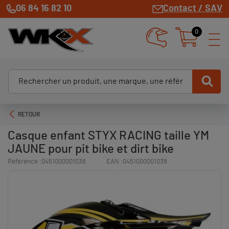
06 84 16 82 10
Contact / SAV
0
RETOUR
Casque enfant STYX RACING taille YM
JAUNE pour pit bike et dirt bike
Référence :
0451000001038
EAN :
0451000001038