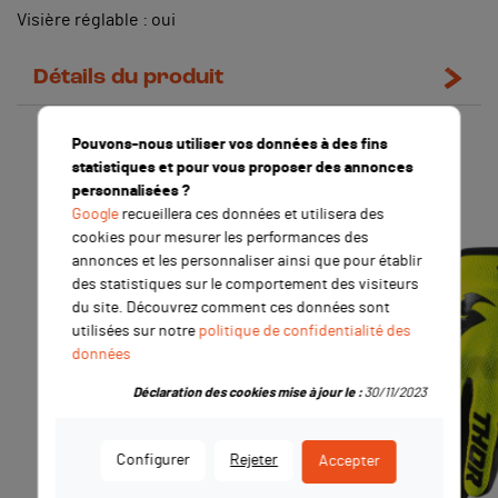
Visière réglable : oui
Détails du produit
Pouvons-nous utiliser vos données à des fins
Les clients qui ont acheté ce
statistiques et pour vous proposer des annonces
produit ont également acheté :
personnalisées ?
Google
recueillera ces données et utilisera des
cookies pour mesurer les performances des
-1,24 €
annonces et les personnaliser ainsi que pour établir
des statistiques sur le comportement des visiteurs
du site. Découvrez comment ces données sont
utilisées sur notre
politique de confidentialité des
données
Déclaration des cookies mise à jour le :
30/11/2023
Configurer
Rejeter
Accepter