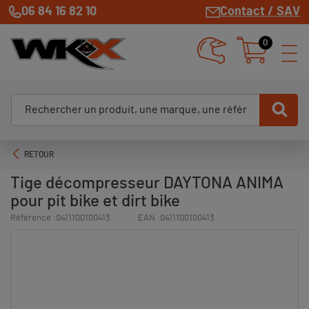
06 84 16 82 10
Contact / SAV
0
RETOUR
Tige décompresseur DAYTONA ANIMA
pour pit bike et dirt bike
Référence :
0411100100413
EAN :
0411100100413