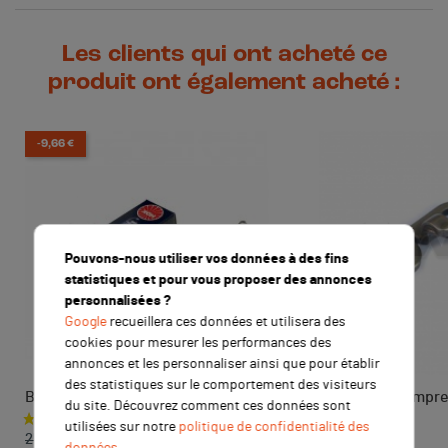
Les clients qui ont acheté ce
produit ont également acheté :
-9,66 €
Pouvons-nous utiliser vos données à des fins
statistiques et pour vous proposer des annonces
personnalisées ?
Google
recueillera ces données et utilisera des
cookies pour mesurer les performances des
annonces et les personnaliser ainsi que pour établir
des statistiques sur le comportement des visiteurs
Bougie NGK iridium CR9EIX
Linguet décompr
du site. Découvrez comment ces données sont
ANIMA
Prix de base
Prix
utilisées sur notre
politique de confidentialité des
25,56 €
Prix
données