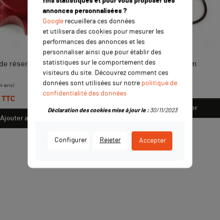
fins statistiques et pour vous proposer des
annonces personnalisées ?
Google
recueillera ces données
et utilisera des cookies pour mesurer les
performances des annonces et les
personnaliser ainsi que pour établir des
statistiques sur le comportement des
de réservoir aluminium
Cable de gaz YCF 840mm
visiteurs du site. Découvrez comment ces
Prix
données sont utilisées sur notre
politique de
12,00 €
TTC
confidentialité des données
TTC
Ajouter au panier
Déclaration des cookies mise à jour le :
30/11/2023
Ajouter au panier
Configurer
Rejeter
Accepter