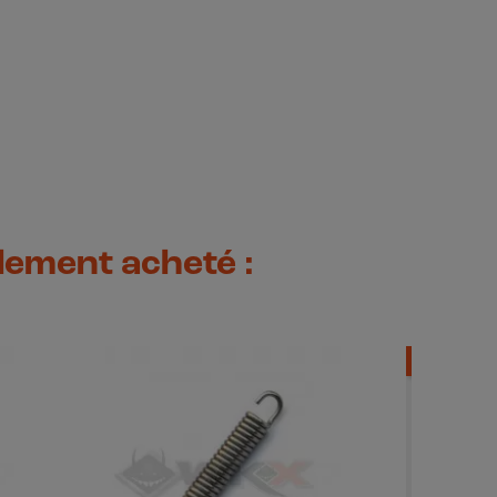
alement acheté :
-3,50 €