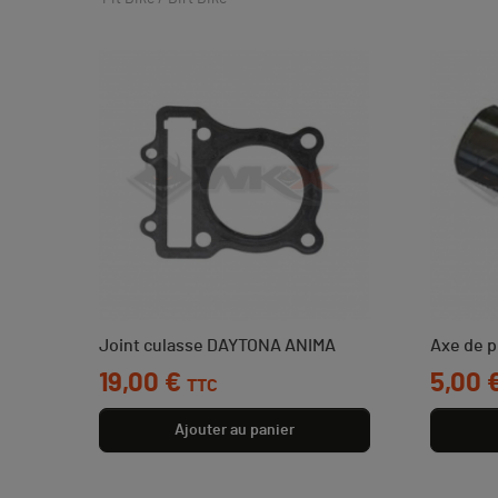
Joint culasse DAYTONA ANIMA
Axe de 
Prix
19,00 €
Prix
5,00 
TTC
Ajouter au panier