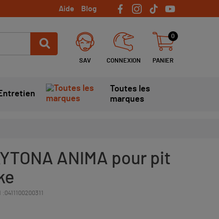
Aide
Blog
0
SAV
CONNEXION
PANIER
Toutes les
Entretien
marques
YTONA ANIMA pour pit
ike
 :
0411100200311