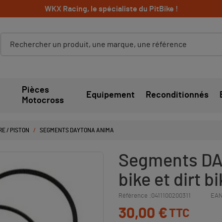
WKX Racing, le spécialiste du PitBike !
Pièces
Equipement
Reconditionnés
Motocross
E / PISTON
SEGMENTS DAYTONA ANIMA
Segments DA
bike et dirt b
Référence :
0411100200311
EAN
30,00 €
TTC