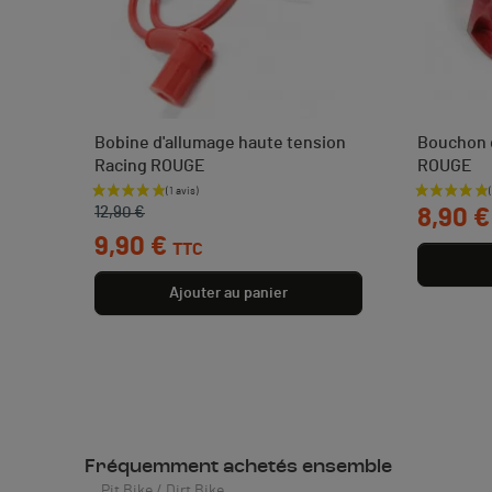
Bobine d'allumage haute tension
Bouchon 
Racing ROUGE
ROUGE
Prix de base
Prix
Prix
12,90 €
8,90 €
9,90 €
TTC
Ajouter au panier
Fréquemment achetés ensemble
Pit Bike / Dirt Bike