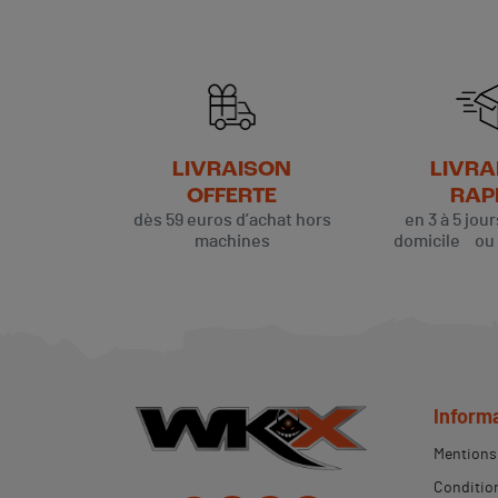
LIVRAISON
LIVRA
OFFERTE
RAP
dès 59 euros d’achat hors
en 3 à 5 jou
machines
domicile ou p
(1 avis)
Inform
Mentions 
Condition