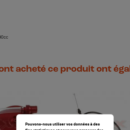
90cc
 ont acheté ce produit ont ég
Pouvons-nous utiliser vos données à des