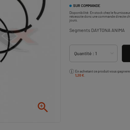
SUR COMMANDE
Disponibilité:
En stock chez le fournisseur
nécessite donc une commande directe chez 
jours.
Segments DAYTONA ANIMA
En achetant ce produit vous gagner
1,20 €
.
