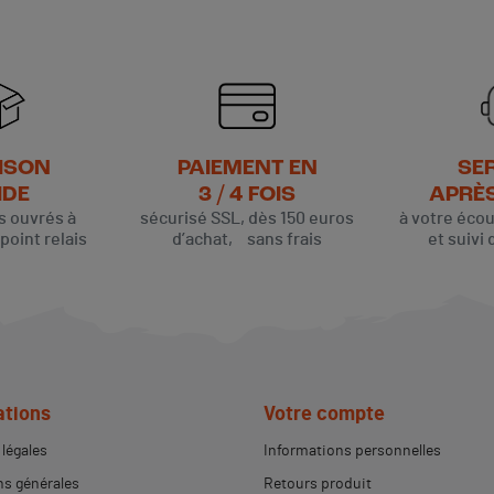
ISON
PAIEMENT EN
SE
IDE
3 / 4 FOIS
APRÈ
rs ouvrés à
sécurisé SSL, dès 150 euros
à votre éco
oint relais
d’achat, sans frais
et suivi 
(4 avis)
ations
Votre compte
légales
Informations personnelles
s générales
Retours produit