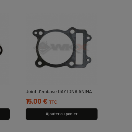
Joint d'embase DAYTONA ANIMA
Prix
15,00 €
TTC
Ajouter au panier