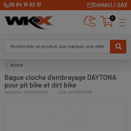
06 84 16 82 10
Contact / SAV
0
RETOUR
Bague cloche d'embrayage DAYTONA
pour pit bike et dirt bike
Référence :
0411100700156
EAN :
0411100700156