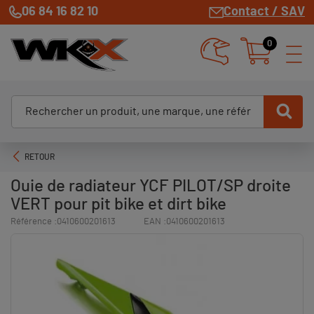
06 84 16 82 10
Contact / SAV
0
RETOUR
Ouie de radiateur YCF PILOT/SP droite
VERT pour pit bike et dirt bike
Référence :
0410600201613
EAN :
0410600201613