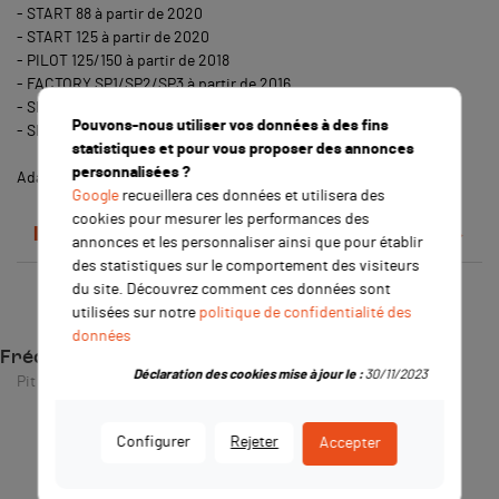
- START 88 à partir de 2020
- START 125 à partir de 2020
- PILOT 125/150 à partir de 2018
- FACTORY SP1/SP2/SP3 à partir de 2016
- SM 125 à partir de 2020
Pouvons-nous utiliser vos données à des fins
- SM 150 à partir de 2018
statistiques et pour vous proposer des annonces
personnalisées ?
Adaptable sur tous modèles
Google
recueillera ces données et utilisera des
cookies pour mesurer les performances des
Détails du produit
annonces et les personnaliser ainsi que pour établir
des statistiques sur le comportement des visiteurs
du site. Découvrez comment ces données sont
utilisées sur notre
politique de confidentialité des
données
Fréquemment achetés ensemble
Déclaration des cookies mise à jour le :
30/11/2023
Pit Bike / Dirt Bike
Configurer
Rejeter
Accepter
-3,50 €