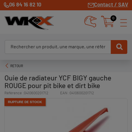
06 84 16 82 10
Contact / SAV
0
RETOUR
Ouie de radiateur YCF BIGY gauche
ROUGE pour pit bike et dirt bike
Référence :
0410600201712
EAN :
0410600201712
RUPTURE DE STOCK