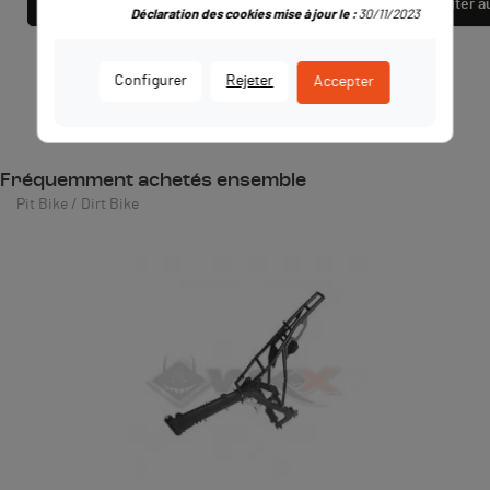
Ajouter au panier
Ajouter a
Déclaration des cookies mise à jour le :
30/11/2023
Configurer
Rejeter
Accepter
Fréquemment achetés ensemble
Pit Bike / Dirt Bike