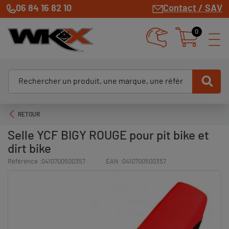
06 84 16 82 10
Contact / SAV
0
RETOUR
Selle YCF BIGY ROUGE pour pit bike et
dirt bike
Référence :
0410700500357
EAN :
0410700500357