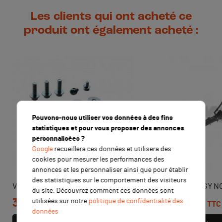
Les clients qui ont acheté ce
produit ont également acheté :
Pouvons-nous utiliser vos données à des fins
statistiques et pour vous proposer des annonces
personnalisées ?
Google
recueillera ces données et utilisera des
cookies pour mesurer les performances des
annonces et les personnaliser ainsi que pour établir
des statistiques sur le comportement des visiteurs
Visserie kit plastique YCF
Cadre YCF BIGY NO
du site. Découvrez comment ces données sont
Prix
3,00 €
Prix
349,00 €
utilisées sur notre
politique de confidentialité des
TTC
TTC
données