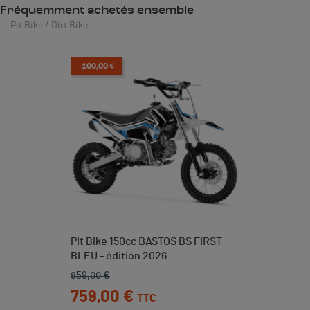
Fréquemment achetés ensemble
Pit Bike / Dirt Bike
-100,00 €
Pit Bike 150cc BASTOS BS FIRST
BLEU - édition 2026
859,00 €
Prix de base
Prix
759,00 €
TTC