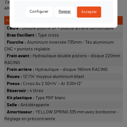
Cette moto est similaire au modèle suivant :
YCF PILOT F150
,
APOLLO RFZ OPEN 150
,
CRZ 150 XDURO
,
CRZ
150 XDURO
.
Configurer
Rejeter
Accepter
PARTIE CYCLE
Cadre :
Double poutre XF + boucle arrière démontable
Bras Oscillant :
Type cross
Fourche :
Aluminium inversée 735mm - Tés aluminium
CNC + pontets réglable
Frein avant :
Hydraulique double pistons – disque 220mm
RACING
Frein arrière :
Hydraulique – disque 190mm RACING
Roues :
12′/14′ moyeux aluminium blast
Pneus :
Cross Av 2.50×14′ – Ar 3.00×12′
Réservoir :
4 litres
Kit plastique :
Type MXF blanc
Selle :
Antidérapante
Amortisseur :
YELLOW SPRING 335 mm avec bonbonne -
Réglage en précontrainte