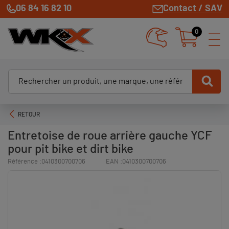
06 84 16 82 10
Contact / SAV
0
RETOUR
Entretoise de roue arrière gauche YCF
pour pit bike et dirt bike
Référence :
0410300700706
EAN :
0410300700706