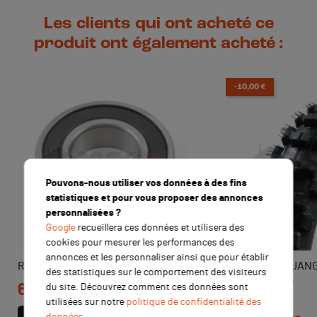
Les clients qui ont acheté ce
produit ont également acheté :
-10,00 €
Pouvons-nous utiliser vos données à des fins
statistiques et pour vous proposer des annonces
personnalisées ?
Google
recueillera ces données et utilisera des
cookies pour mesurer les performances des
annonces et les personnaliser ainsi que pour établir
Roulement de roue YCF 35x15x11
Pneu avant GUANG
des statistiques sur le comportement des visiteurs
Prix
6,00 €
Prix de base
Prix
du site. Découvrez comment ces données sont
TTC
29,90 €
utilisées sur notre
politique de confidentialité des
données