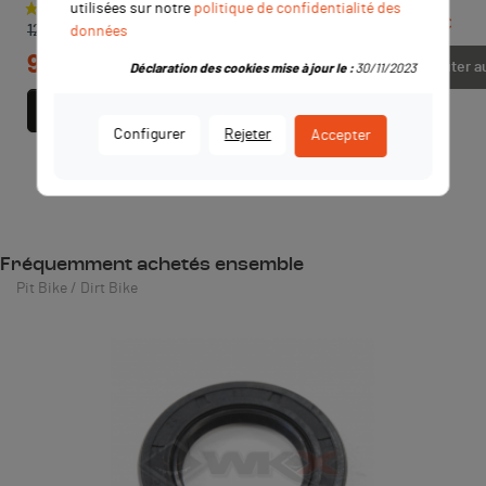
utilisées sur notre
politique de confidentialité des
Prix de base
Prix
Prix
3,70 €
TTC
12,90 €
données
9,90 €
TTC
Ajouter a
Déclaration des cookies mise à jour le :
30/11/2023
Ajouter au panier
Configurer
Rejeter
Accepter
Fréquemment achetés ensemble
Pit Bike / Dirt Bike