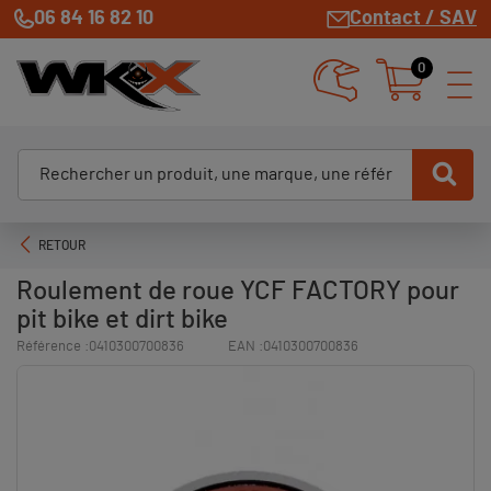
06 84 16 82 10
Contact / SAV
0
RETOUR
Roulement de roue YCF FACTORY pour
pit bike et dirt bike
Référence :
0410300700836
EAN :
0410300700836