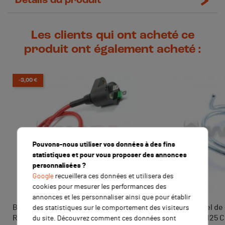
Détails du produit
Les clients qui ont acheté ce
produit ont également acheté :
-3,00 €
Pouvons-nous utiliser vos données à des fins
statistiques et pour vous proposer des annonces
personnalisées ?
Google
recueillera ces données et utilisera des
cookies pour mesurer les performances des
annonces et les personnaliser ainsi que pour établir
Bobine d'allumage haute tension
Ressort rappel d
des statistiques sur le comportement des visiteurs
Racing ROUGE
d'embrayage 125 C
du site. Découvrez comment ces données sont