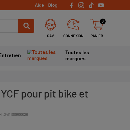
Aide
Blog
0
SAV
CONNEXION
PANIER
Toutes les
Entretien
marques
 YCF pour pit bike et
N :
0411100600029