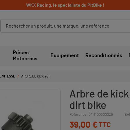
WKX Racing, le spécialiste du PitBike !
Pièces
Equipement
Reconditionnés
Motocross
E VITESSE
ARBRE DE KICK YCF
Arbre de kick
dirt bike
Référence :
0411100600029
EA
39,00 €
TTC