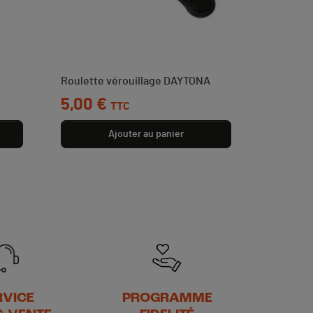
Roulette vérouillage DAYTONA
Prix
5,00 €
TTC
Ajouter au panier
RVICE
PROGRAMME