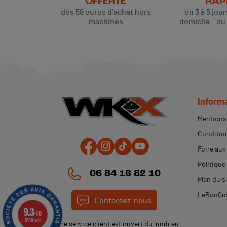
OFFERTE
RAP
dès 59 euros d’achat hors
en 3 à 5 jou
machines
domicile ou p
Inform
Mentions 
Condition
Foire aux
Politique
06 84 16 82 10
Plan du s
LeBonQua
Contactez-nous
9.3
/10
1209 avis
Notre service client est ouvert du lundi au