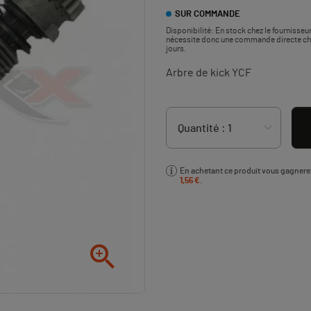
SUR COMMANDE
Disponibilité:
En stock chez le fournisseur
nécessite donc une commande directe chez 
jours.
Arbre de kick YCF
En achetant ce produit vous gagner
1,56 €
.
