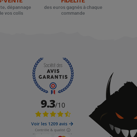
S-VENTE
FIDELITÉ
ute, dépannage
des euros gagnés à chaque
de vos colis
commande