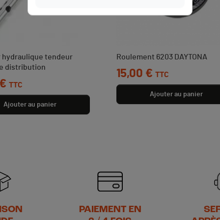
 hydraulique tendeur
Roulement 6203 DAYTONA
e distribution
Prix
15,00 €
TTC
 €
TTC
Ajouter au panier
Ajouter au panier
ISON
PAIEMENT EN
SE