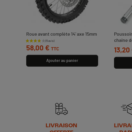
Roue avant complète 14' axe 15mm
Poussoir
chaine d
Prix
58,00 €
TTC
Prix
13,20
Ajouter au panier
LIVRAISON
LIVRA