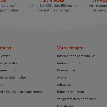
IDE
3 / 4 FOIS
APRÈ
rs ouvrés à
sécurisé SSL, dès 150 euros
à votre éco
oint relais
d’achat, sans frais
et suivi 
ations
Votre compte
légales
Informations personnelles
s générales
Retours produit
 questions
Commandes
 de confidentialité
Avoirs
ite
Adresses
d : Boutique de Quad enfant
Bons de réduction
Vos paramètres de cookies
Mes alertes