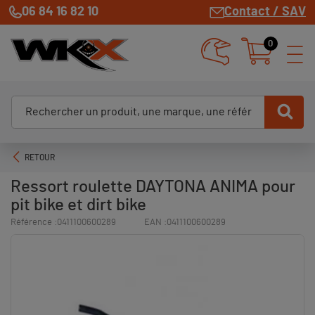
06 84 16 82 10
Contact / SAV
0
RETOUR
Ressort roulette DAYTONA ANIMA pour
pit bike et dirt bike
Référence :
0411100600289
EAN :
0411100600289