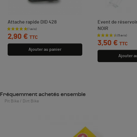
Attache rapide DID 428
Event de réservoi
NOIR
Prix
2,90 €
TTC
Prix
3,50 €
TTC
Ajouter au panier
Ajouter a
Fréquemment achetés ensemble
Pit Bike / Dirt Bike