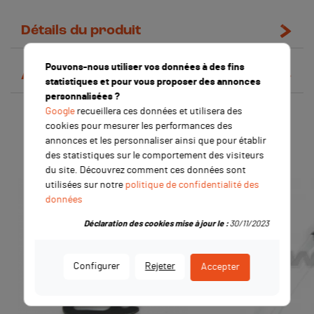
Détails du produit
Pouvons-nous utiliser vos données à des fins
Avis clients
statistiques et pour vous proposer des annonces
personnalisées ?
Google
recueillera ces données et utilisera des
Les clients qui ont acheté ce
cookies pour mesurer les performances des
produit ont également acheté :
annonces et les personnaliser ainsi que pour établir
des statistiques sur le comportement des visiteurs
du site. Découvrez comment ces données sont
utilisées sur notre
politique de confidentialité des
données
Déclaration des cookies mise à jour le :
30/11/2023
Configurer
Rejeter
Accepter