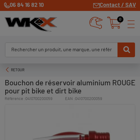
06 84 16 82 10
Contact / SAV
0
RETOUR
Bouchon de réservoir aluminium ROUGE
pour pit bike et dirt bike
Référence :
0410700200059
EAN :
0410700200059