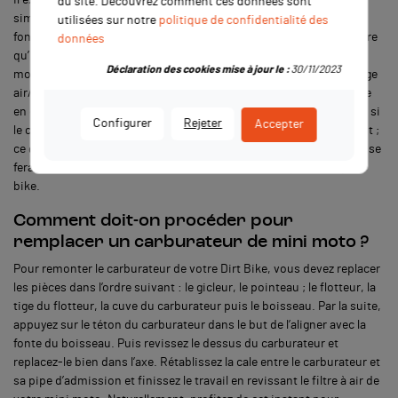
du site. Découvrez comment ces données sont
simple car il ne possède qu’une seule tâche à faire, qu’une seule
utilisées sur notre
politique de confidentialité des
fonction et c’est le cas du carburateur. Néanmoins, il est nécessaire
données
qu’il soit en parfait état afin d’assurer le bon fonctionnement du
Déclaration des cookies mise à jour le :
30/11/2023
moteur. En effet, le carburateur est présent pour réaliser le mélange
air/essence. Par la suite, ce mélange sera acheminé vers la culasse
en circulant dans la pipe d’admission. Ainsi, vous comprenez que si
Configurer
Rejeter
Accepter
le carburateur est défectueux, le mélange fourni ne sera pas parfait ;
ce qui fait que la combustion ne sera pas de bonne qualité et cela se
fera ressentir au niveau du moteur et donc néfaste pour une pit
bike.
Comment doit-on procéder pour
remplacer un carburateur de mini moto ?
Pour remonter le carburateur de votre Dirt Bike, vous devez replacer
les pièces dans l’ordre suivant : le gicleur, le pointeau ; le flotteur, la
tige du flotteur, la cuve du carburateur puis le boisseau. Par la suite,
appuyez sur le téton du carburateur dans le but de l’aligner avec la
fonte du boisseau. Puis revissez le dessus du carburateur et
replacez-le bien dans l’axe. Rétablissez la cale entre le carburateur et
sa pipe d’admission et finissez le travail en revissant le filtre à air de