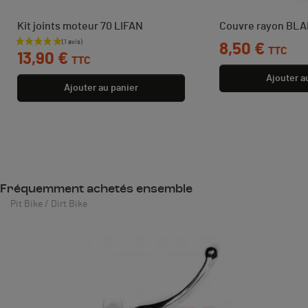
Kit joints moteur 70 LIFAN
Couvre rayon BL
Prix
Prix
8,50 €
TTC
13,90 €
TTC
Ajouter a
Ajouter au panier
Fréquemment achetés ensemble
Pit Bike / Dirt Bike