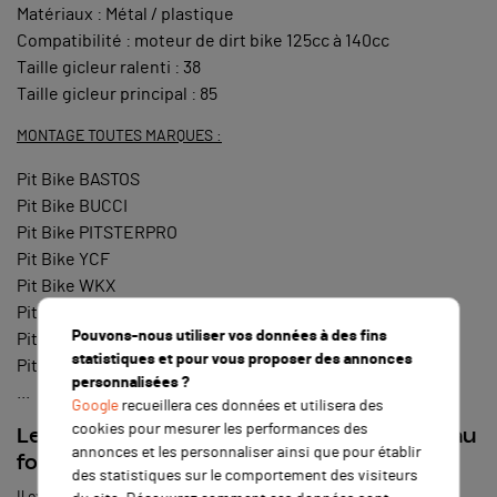
Matériaux : Métal / plastique
Compatibilité : moteur de dirt bike 125cc à 140cc
Taille gicleur ralenti : 38
Taille gicleur principal : 85
MONTAGE TOUTES MARQUES :
Pit Bike BASTOS
Pit Bike BUCCI
Pit Bike PITSTERPRO
Pit Bike YCF
Pit Bike WKX
Pit Bike APOLLO
Pouvons-nous utiliser vos données à des fins
Pit Bike GUNSHOT
statistiques et pour vous proposer des annonces
Pit Bike CRZ
personnalisées ?
...
Google
recueillera ces données et utilisera des
cookies pour mesurer les performances des
Le carburateur est une pièce essentielle au
annonces et les personnaliser ainsi que pour établir
fonctionnement du moteur une pit bike !
des statistiques sur le comportement des visiteurs
Il existe des pièces de dirt bike dont leur fonctionnement est très