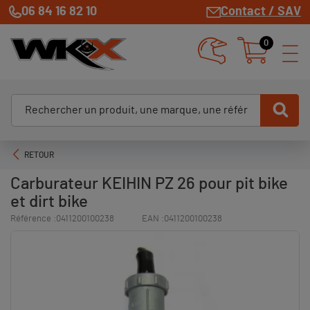
06 84 16 82 10
Contact / SAV
0
RETOUR
Carburateur KEIHIN PZ 26 pour pit bike
et dirt bike
Référence :
0411200100238
EAN :
0411200100238