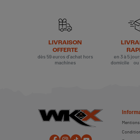
LIVRAISON
LIVRA
OFFERTE
RAP
dès 59 euros d’achat hors
en 3 à 5 jou
machines
domicile ou p
Inform
Mentions 
Condition