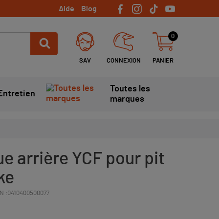
Aide
Blog
0
SAV
CONNEXION
PANIER
Toutes les
Entretien
marques
e arrière YCF pour pit
ike
N :
0410400500077