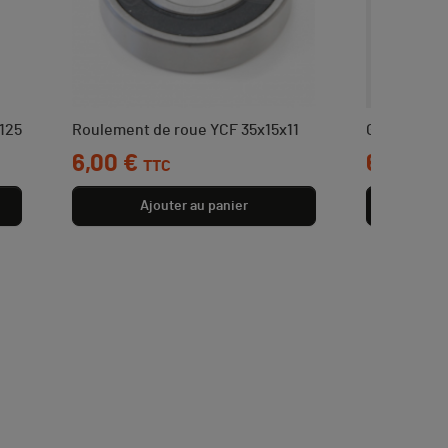
/125
Roulement de roue YCF 35x15x11
Goujon 7m
Prix
6,00 €
Prix
6,00 €
TTC
T
Ajouter au panier
Aj