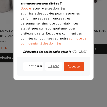
annonces personnalisées ?
Google
recueillera ces données
et utilisera des cookies pour mesurer les
performances des annonces et les
personnaliser ainsi que pour établir des
statistiques sur le comportement des
ses axe de roue 15mm
Kit cale rabaisse YCF START 88
visiteurs du site. Découvrez comment ces
 18-26mm
Prix
59,00 €
données sont utilisées sur notre
politique de
TTC
confidentialité des données
TTC
Ajouter au panier
Déclaration des cookies mise à jour le :
30/11/2023
Ajouter au panier
Configurer
Rejeter
Accepter