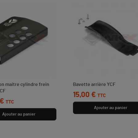
on maitre cylindre frein
Bavette arrière YCF
YCF
Prix
15,00 €
TTC
 €
TTC
Ajouter au panier
Ajouter au panier