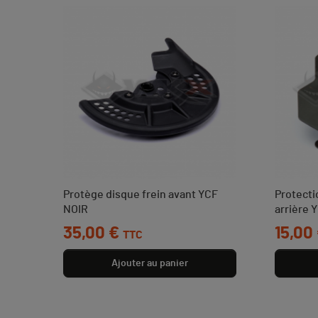
Protège disque frein avant YCF
Protecti
NOIR
arrière 
Prix
35,00 €
Prix
15,00
TTC
Ajouter au panier