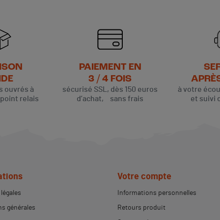
ISON
PAIEMENT EN
SE
IDE
3 / 4 FOIS
APRÈ
rs ouvrés à
sécurisé SSL, dès 150 euros
à votre éco
oint relais
d’achat, sans frais
et suivi 
(1 avis)
ations
Votre compte
légales
Informations personnelles
s générales
Retours produit