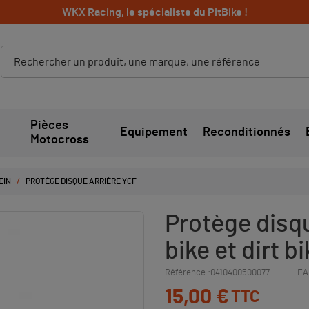
WKX Racing, le spécialiste du PitBike !
Pièces
Equipement
Reconditionnés
Motocross
EIN
PROTÈGE DISQUE ARRIÈRE YCF
Protège disqu
bike et dirt b
Référence :
0410400500077
EA
15,00 €
TTC