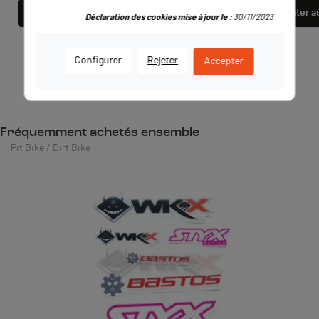
Ajouter au panier
Ajouter a
Déclaration des cookies mise à jour le :
30/11/2023
Configurer
Rejeter
Accepter
Fréquemment achetés ensemble
Pit Bike / Dirt Bike