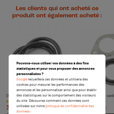
Les clients qui ont acheté ce
produit ont également acheté :
Pouvons-nous utiliser vos données à des fins
statistiques et pour vous proposer des annonces
personnalisées ?
Google
recueillera ces données et utilisera des
cookies pour mesurer les performances des
annonces et les personnaliser ainsi que pour établir
des statistiques sur le comportement des visiteurs
Durite essence NOIR 100 cm
Kit joints pipe ca
du site. Découvrez comment ces données sont
Prix
Prix
utilisées sur notre
politique de confidentialité des
3,90 €
4,90 €
TTC
TTC
données