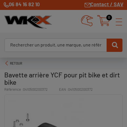
06 84 16 82 10
Contact / SAV
0
RETOUR
Bavette arrière YCF pour pit bike et dirt
bike
Référence :
0410500200372
EAN :
0410500200372