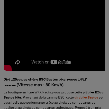
Dirt 125cc pas chère BSC Bastos bike, roues 14/17
(Vitesse max : 80 Km/h)
pouces
La boutique en ligne WKX Racing vous propose cette
pit bike 125cc
Bastos bike
. Provenant de la gamme BSC, cette
dirt bike Bastos
est
aussi belle que performante grâce au choix de composants de
qualité et au choix de composants esthétiques.
Proposé à un prix