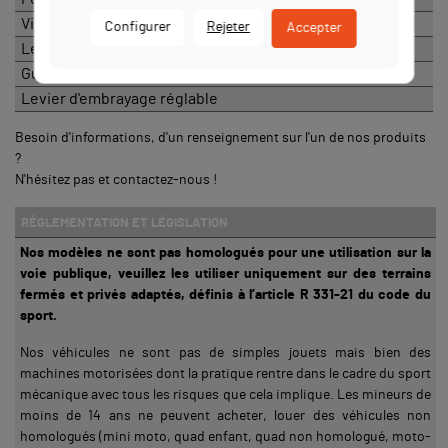
Visserie TBHC
Configurer
Rejeter
Accepter
Leviers ergonomiques
Guide de chaine nylon
Levier d'embrayage réglable
Besoin d'informations, d'un renseignement sur l'un de nos produits
?
N'hésitez pas et contactez-nous !
RÉGLEMENTATION ET LÉGISLATION
Nos modèles ne sont pas homologués pour une utilisation sur la
voie publique, veuillez les utiliser uniquement sur des terrains
fermés et privés adaptés, définis à l’article R 331-21 du code du
sport.
Nos véhicules ne sont pas de simples jouets mais bien des
machines motorisées dont la pratique rentre dans le cadre du sport
mécanique avec tous les risques que cela implique. Les mineurs de
moins de 14 ans ne peuvent acheter, louer des véhicules non
homologués (mini moto, quad enfant, quad non homologué, moto-