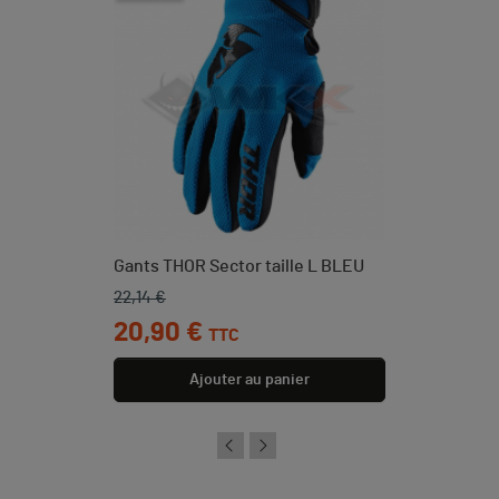
Gants THOR Sector taille L BLEU
22,14 €
Prix de base
Prix
20,90 €
TTC
Ajouter au panier