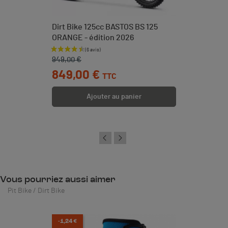
Dirt Bike 125cc BASTOS BS 125
ORANGE - édition 2026
Prix de base
Prix
949,00 €
849,00 €
TTC
Ajouter au panier
Vous pourriez aussi aimer
Pit Bike / Dirt Bike
-1,24 €