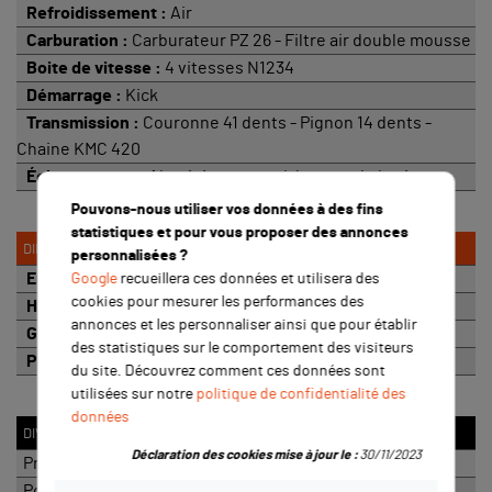
Refroidissement :
Air
Carburation :
Carburateur PZ 26 - Filtre air double mousse
Boite de vitesse :
4 vitesses N1234
Démarrage :
Kick
Transmission :
Couronne 41 dents - Pignon 14 dents -
Chaine KMC 420
Échappement :
Aluminium avec réducteur de bruit
Pouvons-nous utiliser vos données à des fins
statistiques et pour vous proposer des annonces
DIMENSIONS
personnalisées ?
Empattement :
120cm
Google
recueillera ces données et utilisera des
cookies pour mesurer les performances des
Hauteur de selle :
87cm
annonces et les personnaliser ainsi que pour établir
Garde au sol :
35cm
des statistiques sur le comportement des visiteurs
Poids :
67Kg
du site. Découvrez comment ces données sont
utilisées sur notre
politique de confidentialité des
données
DIVERS
Déclaration des cookies mise à jour le :
30/11/2023
Protection de levier
Poignées souples