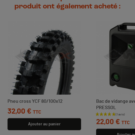
produit ont également acheté :
Pneu cross YCF 80/100x12
Bac de vidange av
PRESSOL
Prix
32,00 €
TTC
Prix
22,00 €
TTC
Ajouter au panier
Ajouter a