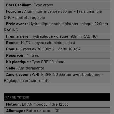
Bras Oscillant :
Type cross
Fourche :
Aluminium inversée 735mm - Tés aluminium
CNC + pontets réglable
Frein avant :
Hydraulique double pistons – disque 220mm
RACING
Frein arrière :
Hydraulique – disque 190mm RACING
Roues :
14′/17′ moyeux aluminium blast
Pneus :
Cross Av 70-100x17 – Ar 90-100x14
Réservoir :
4 litres
Kit plastique :
Type CRF110 blanc
Selle :
Antidérapante
Amortisseur :
WHITE SPRING 335 mm avec bonbonne -
Réglage en précontrainte
PARTIE MOTEUR
Moteur :
LIFAN monocylindre 125cc
Allumage :
Rotor externe - CDI