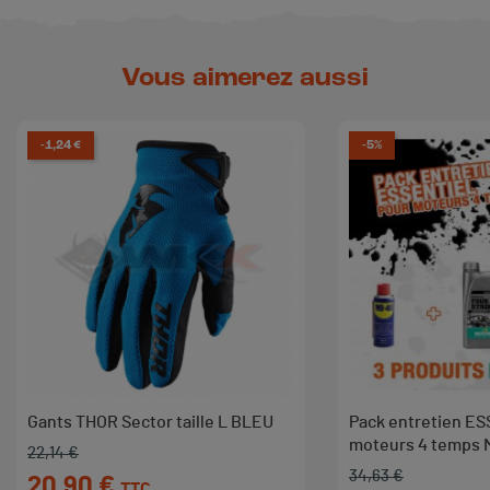
Vous aimerez aussi
-1,24 €
-5%
Gants THOR Sector taille L BLEU
Pack entretien E
moteurs 4 temps
22,14 €
Prix de base
Prix
34,63 €
Prix de base
Prix
20,90 €
TTC