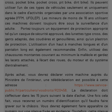
cross, pocket bike, pocket cross, pit bike, dirt bike). Ils peuvent
utiliser l’un de ces types de véhicules seulement et uniquement
dans le cadre d’activités organisées par une association sportive
agréée (FFM, UFOLEP). Les mineurs de moins de 16 ans utilisant
ces machines doivent toujours être sous la surveillance d’un
adulte. Portez toujours un équipement de protection approprié
tel qu’un casque de sécurité approuvé, des lunettes type cross, des
gants adaptés, des coudières et genouillères, ainsi qu’un plastron
de protection. L’utilisation d’un haut à manches longues et d’un
pantalon long est également recommandée. Enfin, utilisez des
chaussures montantes couvrant au minimum la malléole et gardez
les lacets attachés, à l’écart des roues, du moteur et du système
d’entraînement.
Après achat, vous devrez déclarer votre machine auprès du
Ministère de l’intérieur, une télédéclaration est possible à cette
adresse :
https://www.service-
public.fr/particuliers/vosdroits/R20458
. La déclaration doit
s’effectuer dans les 15 jours suivant la date d’achat. Une fois cela
fait, vous recevrez un numéro d’identification qu’il faudra faire
graver sur le châssis. Vous devrez également faire apparaître ce
numéro sur une plaque fixée en évidence. Toutefois, cette plaque