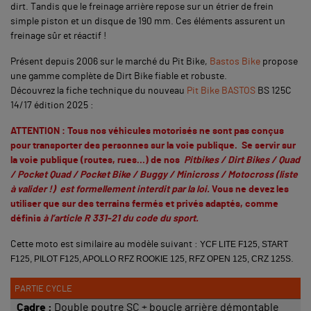
dirt. Tandis que le freinage arrière repose sur un étrier de frein
simple piston et un disque de 190 mm. Ces éléments assurent un
freinage sûr et réactif !
Présent depuis 2006 sur le marché du Pit Bike,
Bastos Bike
propose
une gamme complète de Dirt Bike fiable et robuste.
Découvrez la fiche technique du nouveau
Pit Bike BASTOS
BS 125C
14/17 édition 2025 :
ATTENTION : Tous nos véhicules motorisés ne sont pas conçus
pour transporter des personnes sur la voie publique. Se servir sur
la voie publique (routes, rues…) de nos
Pitbikes / Dirt Bikes / Quad
/ Pocket Quad / Pocket Bike / Buggy / Minicross / Motocross (liste
à valider !) est formellement interdit par la loi.
Vous ne devez les
utiliser que sur des terrains fermés et privés adaptés, comme
définis
à
l’article R 331-21 du code du sport
.
Cette moto est similaire au modèle suivant :
YCF LITE F125, START
F125, PILOT F125
, APOLLO RFZ ROOKIE 125, RFZ OPEN 125
, CRZ 125S
.
PARTIE CYCLE
Cadre :
Double poutre SC + boucle arrière démontable