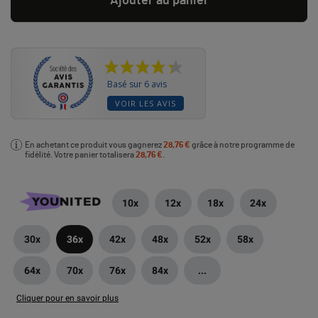
Ajouter au panier
Basé sur 6 avis
VOIR LES AVIS
En achetant ce produit vous gagnerez
28,76 €
grâce à notre programme de
fidélité. Votre panier totalisera
28,76 €
.
10x
12x
18x
24x
30x
36x
42x
48x
52x
58x
64x
70x
76x
84x
...
Cliquer pour en savoir plus