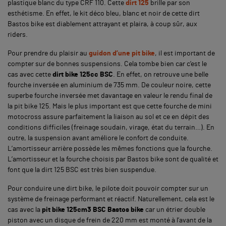
plastique blanc du type CRF 110.
Cette
dirt 125
brille par son
esthétisme. En effet, le kit déco bleu, blanc et noir de cette dirt
Bastos bike est diablement attrayant et plaira, à coup sûr, aux
riders.
Pour prendre du plaisir au
guidon d’une pit bike
, il est important de
compter sur de bonnes suspensions. Cela tombe bien car c’est le
cas avec cette
dirt bike 125cc BSC
. En effet, on retrouve une belle
fourche inversée en aluminium de 735 mm. De couleur noire, cette
superbe fourche inversée met davantage en valeur le rendu final de
la pit bike 125. Mais le plus important est que cette fourche de mini
motocross assure parfaitement la liaison au sol et ce en dépit des
conditions difficiles (freinage soudain, virage, état du terrain…). En
outre, la suspension avant améliore le confort de conduite.
L’amortisseur arrière possède les mêmes fonctions que la fourche.
L’amortisseur et la fourche choisis par Bastos bike sont de qualité et
font que la dirt 125 BSC est très bien suspendue.
Pour conduire une dirt bike, le pilote doit pouvoir compter sur un
système de freinage performant et réactif. Naturellement, cela est le
cas avec la
pit bike 125cm3 BSC Bastos bike
car un étrier double
piston avec un disque de frein de 220 mm est monté à l’avant de la