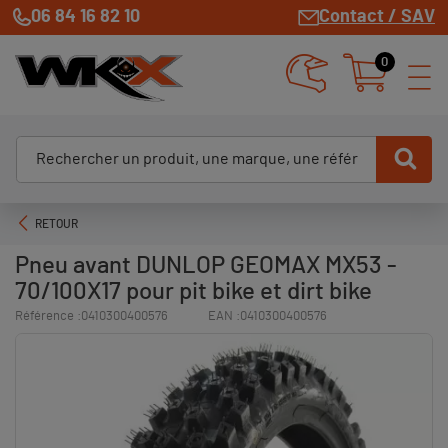
06 84 16 82 10
Contact / SAV
0
RETOUR
Pneu avant DUNLOP GEOMAX MX53 -
70/100X17 pour pit bike et dirt bike
Référence :
0410300400576
EAN :
0410300400576