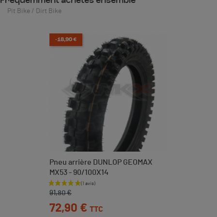
Fréquemment achetés ensemble
Pit Bike / Dirt Bike
-18,90 €
Pneu arrière DUNLOP GEOMAX
MX53 - 90/100X14
Prix de base
Prix
91,80 €
72,90 €
TTC