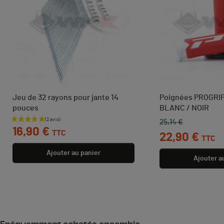
Jeu de 32 rayons pour jante 14
Poignées PROGRIP
pouces
BLANC / NOIR
25,14 €
Prix
Prix de base
Prix
16,90 €
TTC
22,90 €
TTC
Ajouter au panier
Ajouter a