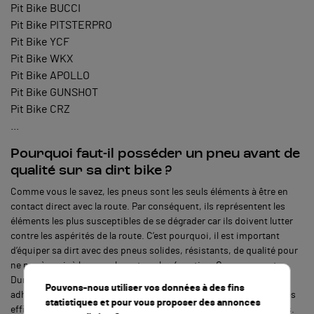
Pit Bike BUCCI
Pit Bike PITSTERPRO
Pit Bike YCF
Pit Bike WKX
Pit Bike APOLLO
Pit Bike GUNSHOT
Pit Bike CRZ
...
Pourquoi faut-il posséder un pneu avant de
qualité sur sa dirt bike ?
Comme vous le savez, les pneus sont les seuls éléments à être en
contact direct avec la route. Par conséquent, ils représentent les
éléments les plus susceptibles de se dégrader car ils doivent lutter
contre les aspérités de la route. C’est pourquoi, il est important
d’équiper sa dirt avec des pneus solides, résistants, de qualité pour
ne pas à avoir à les remplacer tous les 4 matins. Ce pneu avant
Dunlop est un pneu tendre. De ce fait, vous aurez une meilleure
Pouvons-nous utiliser vos données à des fins
adhérence et de meilleurs performances. De plus, ce pneu sera très
statistiques et pour vous proposer des annonces
efficace sur les terrains destinés au pit bike grâce à ses crampons.