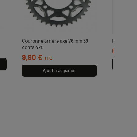
Couronne arrière axe 76 mm 39
Housse de 
dents 428
Prix
6,90 €
T
Prix
9,90 €
TTC
Aj
Ajouter au panier