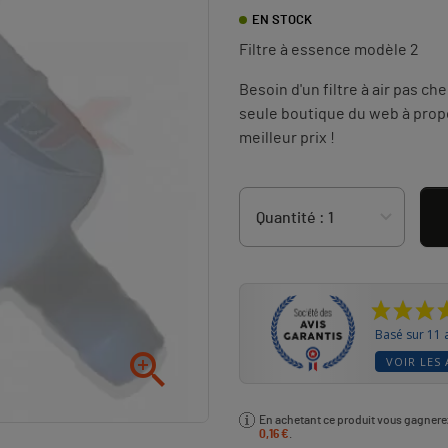
EN STOCK
Filtre à essence modèle 2
Besoin d'un filtre à air pas ch
seule boutique du web à propo
meilleur prix !
Basé sur 11 

VOIR LES 
En achetant ce produit vous gagner
0,16 €
.