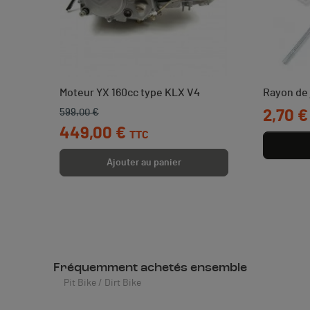
Moteur YX 160cc type KLX V4
Rayon de 
599,00 €
Prix de base
Prix
Prix
2,70 €
449,00 €
 €
TTC
Ajouter au panier
Fréquemment achetés ensemble
Pit Bike / Dirt Bike