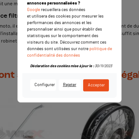
annonces personnalisées ?
rait une mauvaise combustion.
Google
recueillera ces données
e filtre à essence sur une mini moto ?
et utilisera des cookies pour mesurer les
performances des annonces et les
i moto, il est fortement recommandé de changer également de duri
personnaliser ainsi que pour établir des
installation du filtre à essence, c’est élémentaire car il suffit s
statistiques sur le comportement des
e robinet.
visiteurs du site. Découvrez comment ces
données sont utilisées sur notre
politique de
confidentialité des données
Déclaration des cookies mise à jour le :
30/11/2023
 ont acheté ce produit ont ég
Configurer
Rejeter
Accepter