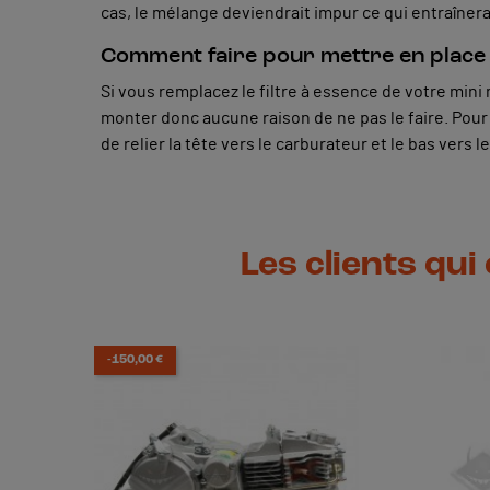
cas, le mélange deviendrait impur ce qui entraîne
Comment faire pour mettre en place c
Si vous remplacez le filtre à essence de votre min
monter donc aucune raison de ne pas le faire. Pour l’
de relier la tête vers le carburateur et le bas vers l
Les clients qui
-150,00 €