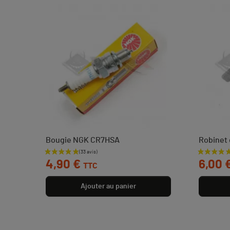
Bougie NGK CR7HSA
Robinet 
Prix
Prix
4,90 €
6,00 
TTC
Ajouter au panier