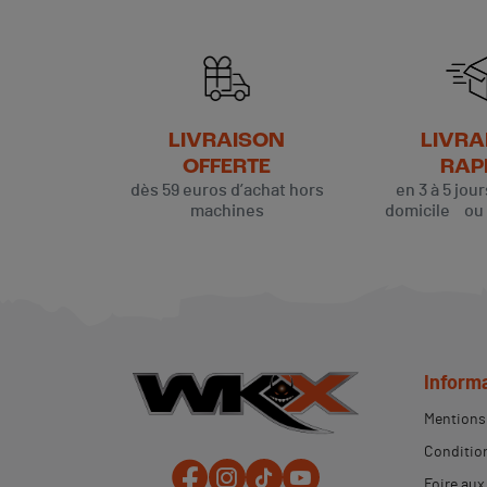
LIVRAISON
LIVRA
OFFERTE
RAP
dès 59 euros d’achat hors
en 3 à 5 jou
machines
domicile ou p
Inform
Mentions 
Condition
Foire aux