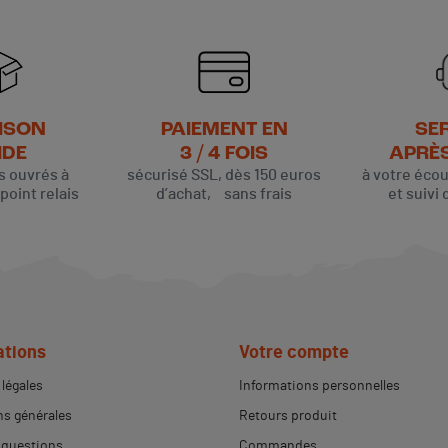
ISON
PAIEMENT EN
SE
IDE
3 / 4 FOIS
APRÈ
rs ouvrés à
sécurisé SSL, dès 150 euros
à votre éco
oint relais
d’achat, sans frais
et suivi 
ations
Votre compte
légales
Informations personnelles
s générales
Retours produit
 questions
Commandes