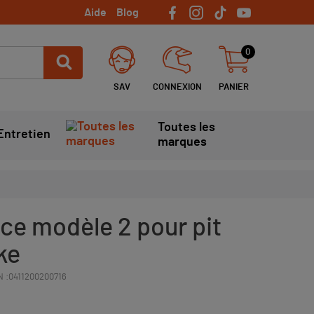
Aide
Blog
0
SAV
CONNEXION
PANIER
Toutes les
Entretien
marques
nce modèle 2 pour pit
ike
 :
0411200200716