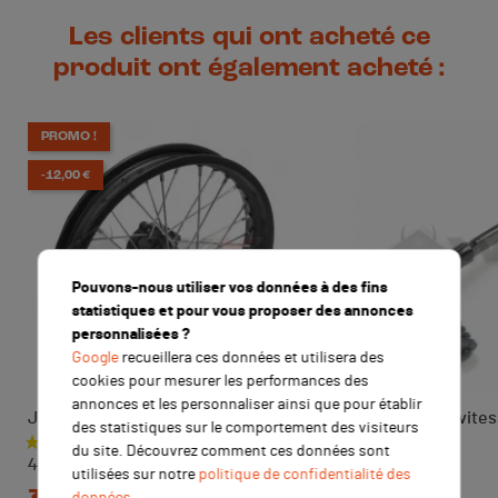
Les clients qui ont acheté ce
produit ont également acheté :
PROMO !
-12,00 €
Pouvons-nous utiliser vos données à des fins
statistiques et pour vous proposer des annonces
personnalisées ?
Google
recueillera ces données et utilisera des
cookies pour mesurer les performances des
annonces et les personnaliser ainsi que pour établir
Jante arrière acier 14' axe 15mm
Sélecteur de vites
des statistiques sur le comportement des visiteurs
NOIR
Prix de base
Prix
du site. Découvrez comment ces données sont
49,00 €
Prix
7,90 €
utilisées sur notre
politique de confidentialité des
TTC
données