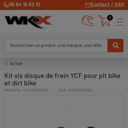
06 84 16 82 10
Contact / SAV
0
RETOUR
Kit vis disque de frein YCF pour pit bike
et dirt bike
Référence :
0410400500091
EAN :
0410400500091