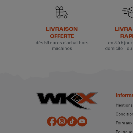
LIVRAISON
LIVRA
OFFERTE
RAP
dès 59 euros d’achat hors
en 3 à 5 jou
machines
domicile ou p
Inform
Mentions 
Condition
Foire aux
Politique