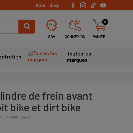
Aide
Blog
0
SAV
CONNEXION
PANIER
Toutes les
Entretien
marques
lindre de frein avant
t bike et dirt bike
N :
0410400100932