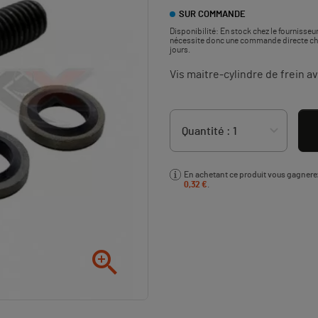
SUR COMMANDE
Disponibilité:
En stock chez le fournisseur
nécessite donc une commande directe chez 
jours.
Vis maitre-cylindre de frein 
En achetant ce produit vous gagner
0,32 €
.
