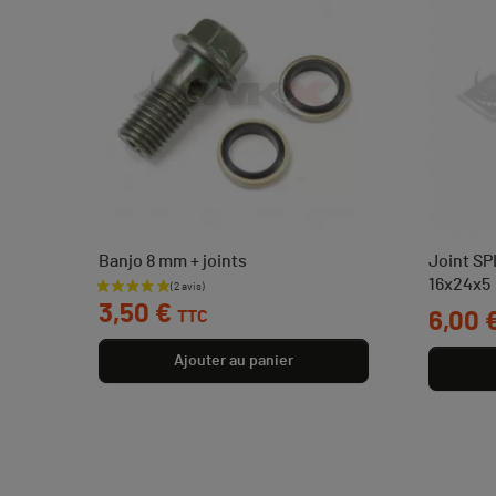
Banjo 8 mm + joints
Joint SP
16x24x5
Prix
3,50 €
TTC
Prix
6,00 
Ajouter au panier