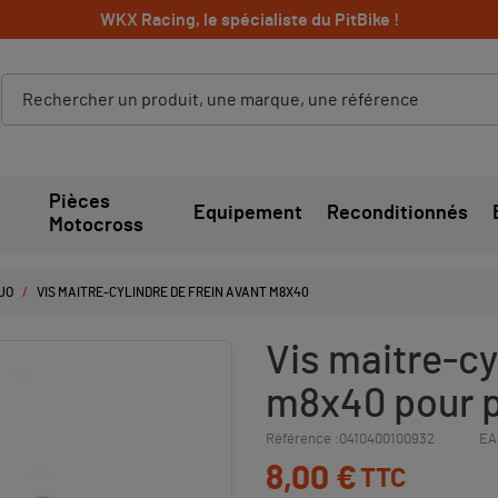
WKX Racing, le spécialiste du PitBike !
Pièces
Equipement
Reconditionnés
Motocross
JO
VIS MAITRE-CYLINDRE DE FREIN AVANT M8X40
Vis maitre-cy
m8x40 pour pi
Référence :
0410400100932
EA
8,00 €
TTC