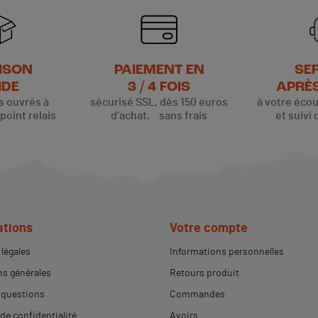
ISON
PAIEMENT EN
SE
IDE
3 / 4 FOIS
APRÈ
rs ouvrés à
sécurisé SSL, dès 150 euros
à votre éco
oint relais
d’achat, sans frais
et suivi 
ations
Votre compte
légales
Informations personnelles
s générales
Retours produit
 questions
Commandes
 de confidentialité
Avoirs