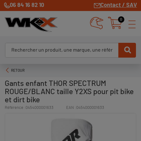
06 84 16 82 10
Contact / SAV
0
RETOUR
Gants enfant THOR SPECTRUM
ROUGE/BLANC taille Y2XS pour pit bike
et dirt bike
Référence :
0454000001633
EAN :
0454000001633