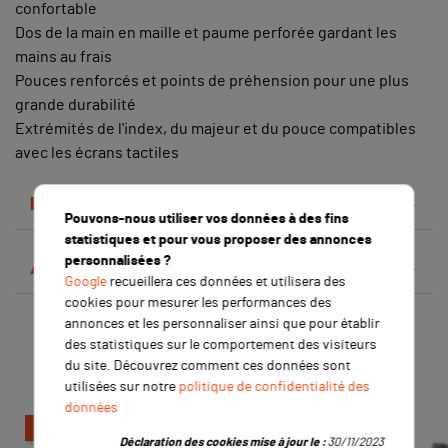
confortable
Dos de la main en maille et paume perforée gardant les
mains au frais
Pouces renforcés et points de préhension pour une plus
grande durabilité
Extrémités de l'index, du majeur et du pouce compatibles
avec les écrans tactiles
Détails du produit
Pouvons-nous utiliser vos données à des fins
statistiques et pour vous proposer des annonces
personnalisées ?
Avis clients
Google
recueillera ces données et utilisera des
cookies pour mesurer les performances des
annonces et les personnaliser ainsi que pour établir
Les clients qui ont acheté ce
des statistiques sur le comportement des visiteurs
produit ont également acheté :
du site. Découvrez comment ces données sont
utilisées sur notre
politique de confidentialité des
données
-5,04 €
Déclaration des cookies mise à jour le :
30/11/2023