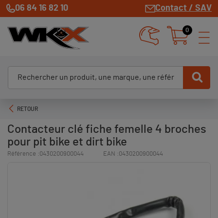
06 84 16 82 10
Contact / SAV
0
RETOUR
Contacteur clé fiche femelle 4 broches
pour pit bike et dirt bike
Référence :
0430200900044
EAN :
0430200900044