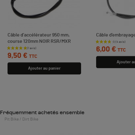
Câble d’accélérateur 950 mm,
Câble d'embrayage
course 120mm NOIR RSR/MXR
Prix
6,00 €
TTC
Prix
9,50 €
TTC
Ajouter a
Ajouter au panier
Fréquemment achetés ensemble
Pit Bike / Dirt Bike