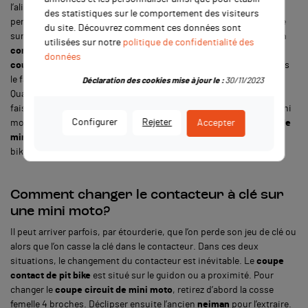
l’alimentation ou au contraire de laisser passer l’électricité et de
des statistiques sur le comportement des visiteurs
permettre le démarrage. Le
coupe contact
est généralement situé
du site. Découvrez comment ces données sont
sur le guidon de la mini moto. Le principe de fonctionnement d’un
utilisées sur notre
politique de confidentialité des
contacteur à clé
est très simple. En position Off, il fait office de
données
coupe circuit de pit bike
en empêchant l’électricité de passer dans
le faisceau électrique de pit bike et ainsi alimenter la mini moto.
Déclaration des cookies mise à jour le :
30/11/2023
Quand la clé est tournée sur la position On, l’électricité passe du
faisceau électrique jusqu’à la bobine d’allumage, à la bougie de mini
Configurer
Rejeter
moto et au rotor stator de pit bike. L’intérêt d’un
coupe contact de
Accepter
mini moto
est que l’on peut enlever la clé et ainsi sécuriser le pit
bike, c’est un antivol relativement efficace.
Comment changer le contacteur à clé sur
une mini moto?
Il peut arriver parfois, par étourderie, que l’on perde son jeu de clé ou
alors que l’on casse la clé dans le contacteur. Dans ces deux
situations, le changement du contacteur est inévitable. Le
coupe
contact de pit bike
est situé sur le guidon ou a proximité. Pour
changer le
coupe circuit de mini moto
, retirez d’abord la cosse
femelle 4 broches. Déclipser ensuite l’ancien
neiman
pour l’extraire.