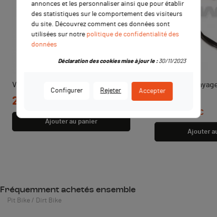
annonces et les personnaliser ainsi que pour établir
des statistiques sur le comportement des visiteurs
du site. Découvrez comment ces données sont
utilisées sur notre
politique de confidentialité des
données
Déclaration des cookies mise à jour le :
30/11/2023
Vis d'amortisseur M12x45 YCF
Cable d'embrayag
Configurer
Rejeter
Accepter
970mm
Prix
2,00 €
TTC
Prix
11,00 €
TTC
Ajouter au panier
Ajouter a
Fréquemment achetés ensemble
Pit Bike / Dirt Bike