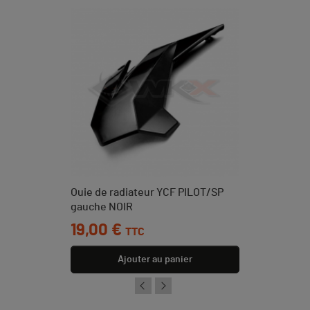
Ouie de radiateur YCF PILOT/SP
gauche NOIR
Prix
19,00 €
TTC
Ajouter au panier