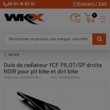
06 84 16 82 10
Contact / SAV
0
RETOUR
Ouie de radiateur YCF PILOT/SP droite
NOIR pour pit bike et dirt bike
Référence :
0410600201644
EAN :
0410600201644