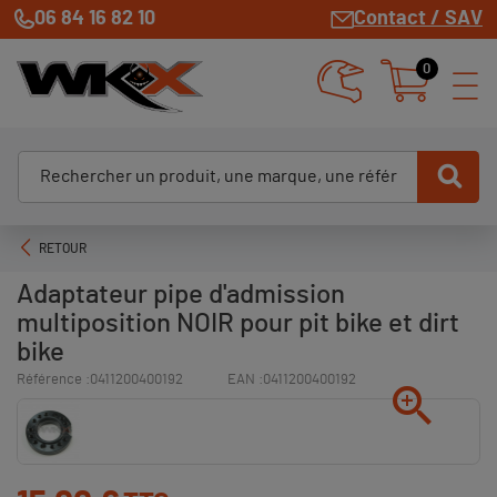
06 84 16 82 10
Contact / SAV
0
RETOUR
Adaptateur pipe d'admission
multiposition NOIR pour pit bike et dirt
bike
Référence :
0411200400192
EAN :
0411200400192
