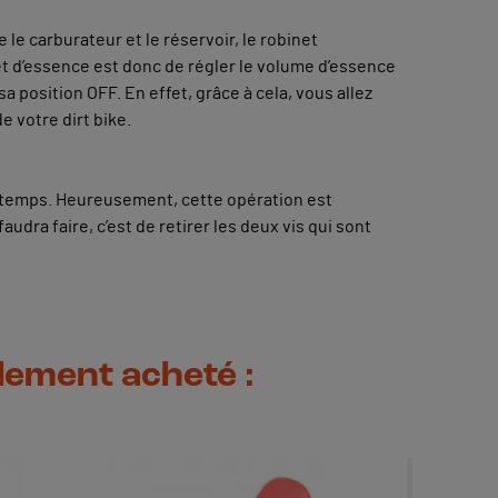
 le carburateur et le réservoir, le robinet
inet d’essence est donc de régler le volume d’essence
a position OFF. En effet, grâce à cela, vous allez
e votre dirt bike.
 le temps. Heureusement, cette opération est
udra faire, c’est de retirer les deux vis qui sont
alement acheté :