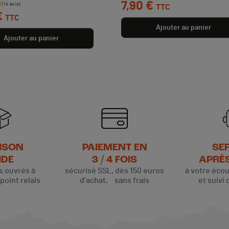
7,90 €
TTC
€
TTC
Ajouter au panier
Ajouter au panier
ISON
PAIEMENT EN
SE
IDE
3 / 4 FOIS
APRÈ
rs ouvrés à
sécurisé SSL, dès 150 euros
à votre éco
oint relais
d’achat, sans frais
et suivi 