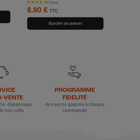
Prix
6,90 €
TTC
Ajouter au panier
RVICE
PROGRAMME
S-VENTE
FIDELITÉ
ute, dépannage
des euros gagnés à chaque
de vos colis
commande