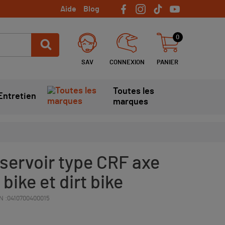
Aide
Blog
0
SAV
CONNEXION
PANIER
Toutes les
Entretien
marques
servoir type CRF axe
 bike et dirt bike
N :
0410700400015