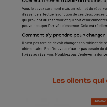
Quel est l’intérêt d’avoir un robinet d
Vous le savez surement mais un robinet de réservoir 
d’essence effectue la jonction de ces deux pièces gr
qui provient du réservoir et qui doit venir alimenter
pouvoir couper l’arrivée d’essence. Cela est réellem
Comment s’y prendre pour changer le
Il n’est pas rare de devoir changer son robinet de 
élémentaire. En effet, vous n’aurez pas besoin de dém
fixées au réservoir. N’oubliez pas d’enlever la duri
Les clients qui
-100,00 €