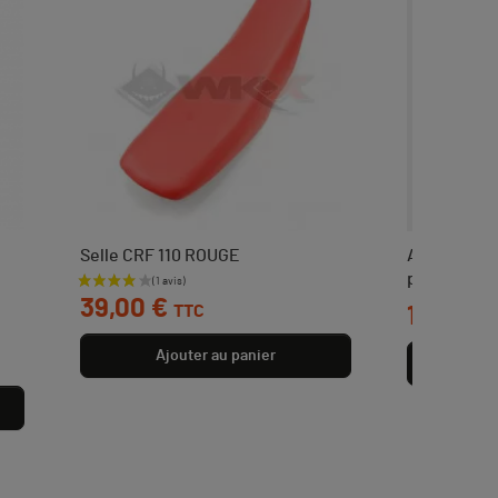
Selle CRF 110 ROUGE
Arbre de ki
prise
Prix
39,00 €
TTC
Prix
19,00 €
Ajouter au panier
Aj