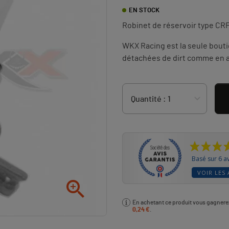
EN STOCK
Robinet de réservoir type CRF
WKX Racing est la seule bouti
détachées de dirt comme en at
Basé sur 6 av
VOIR LES 

En achetant ce produit vous gagner
0,24 €
.