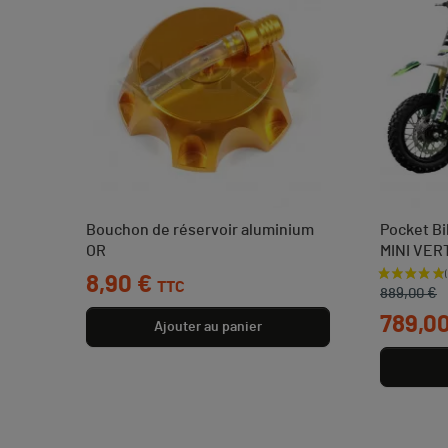
0 mm
Bouchon de réservoir aluminium
Pocket Bi
OR
MINI VERT
Prix
8,90 €
Prix de b
Prix
TTC
889,00 €
789,0
Ajouter au panier