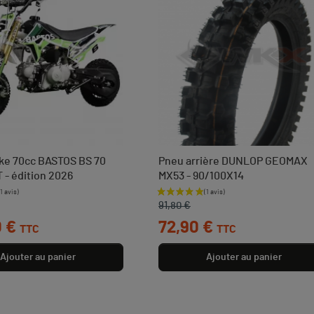
ke 70cc BASTOS BS 70
Pneu arrière DUNLOP GEOMAX
 - édition 2026
MX53 - 90/100X14
ase
Prix de base
Prix
91,80 €
0 €
72,90 €
TTC
TTC
Ajouter au panier
Ajouter au panier