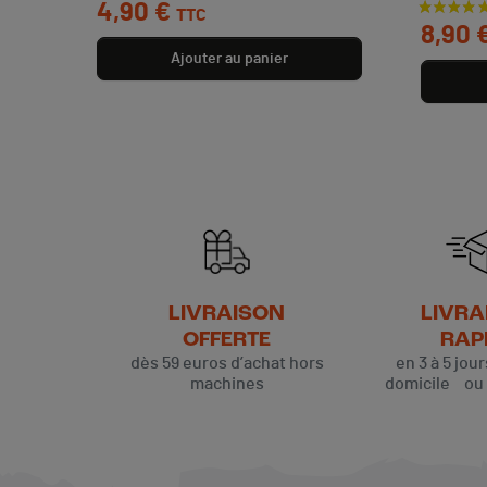
4,90 €
TTC
Prix
8,90 
Ajouter au panier
LIVRAISON
LIVRA
OFFERTE
RAP
dès 59 euros d’achat hors
en 3 à 5 jou
machines
domicile ou p