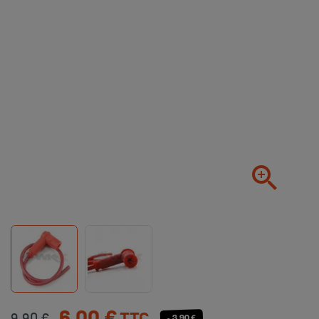

- 3,90 €