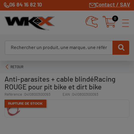
06 84 16 82 10
Contact / SAV
0
RETOUR
Anti-parasites + cable blindéRacing
ROUGE pour pit bike et dirt bike
Référence :
0410800300093
EAN :
0410800300093
RUPTURE DE STOCK