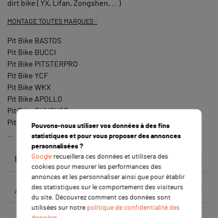
dirt bike ( YX, Lifan, Zongshen, ... )
MONTAGE TOUTES MARQUES :
Pit Bike BASTOS
Pit Bike BUCCI
Pit Bike PITSTERPRO
Pit Bike YCF
Pit Bike WKX
Pit Bike APOLLO
Pit Bike GUNSHOT
Pit Bike CRZ
Pouvons-nous utiliser vos données à des fins
...
statistiques et pour vous proposer des annonces
personnalisées ?
Google
recueillera ces données et utilisera des
Détails du produit
cookies pour mesurer les performances des
annonces et les personnaliser ainsi que pour établir
des statistiques sur le comportement des visiteurs
Avis clients
du site. Découvrez comment ces données sont
utilisées sur notre
politique de confidentialité des
données