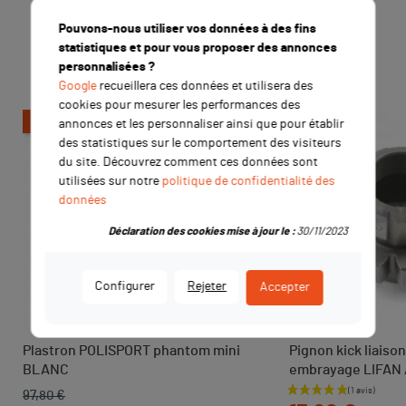
Pouvons-nous utiliser vos données à des fins
Les clients qui ont acheté ce
statistiques et pour vous proposer des annonces
produit ont également acheté :
personnalisées ?
Google
recueillera ces données et utilisera des
cookies pour mesurer les performances des
-11,90 €
annonces et les personnaliser ainsi que pour établir
des statistiques sur le comportement des visiteurs
du site. Découvrez comment ces données sont
utilisées sur notre
politique de confidentialité des
données
Déclaration des cookies mise à jour le :
30/11/2023
Configurer
Rejeter
Accepter
Plastron POLISPORT phantom mini
Pignon kick liaison
BLANC
embrayage LIFAN 
97,80 €
Prix de base
Prix
Prix