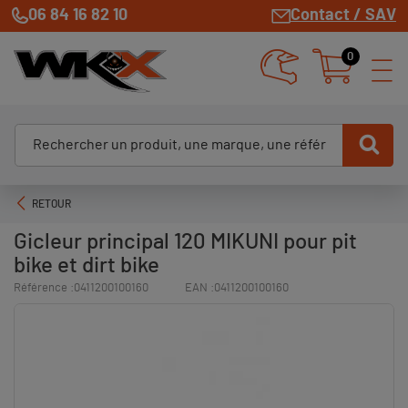
06 84 16 82 10
Contact / SAV
0
RETOUR
Gicleur principal 120 MIKUNI pour pit
bike et dirt bike
Référence :
0411200100160
EAN :
0411200100160