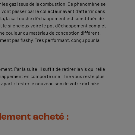
r les gaz issus de la combustion. Ce phénomène se
vont passer par le collecteur avant d’atterrir dans
 cela, la cartouche d’échappement est constituée de
t le silencieux voire le pot d’échappement complet
ne couleur ou matériau de conception différent.
ument pas flashy. Très performant, conçu pour la
t. Par la suite, il suffit de retirer la vis qui relie
’échappement en comporte une. Il ne vous reste plus
 partir tester le nouveau son de votre dirt bike.
alement acheté :