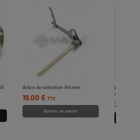
UGE
Arbre de sélection 145 mm
Levier d'e
retournabl
Prix
19,00 €
TTC
Prix
29,00 €
Ajouter au panier
Aj