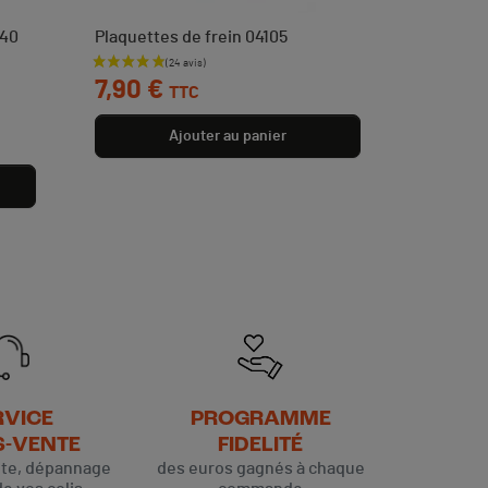
W40
Plaquettes de frein 04105
Prix
7,90 €
TTC
Ajouter au panier
RVICE
PROGRAMME
S-VENTE
FIDELITÉ
ute, dépannage
des euros gagnés à chaque