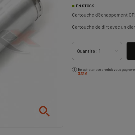
EN STOCK
Cartouche d'échappement GP
Cartouche de dirt avec un di
En achetant ce produit vous gagner
3,56 €
.
