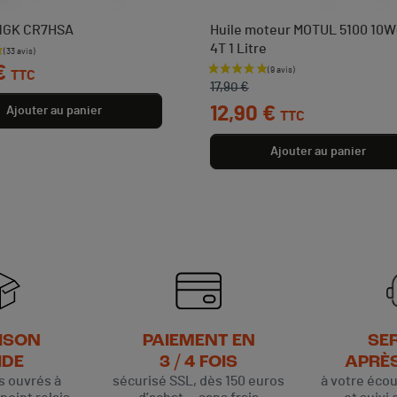
NGK CR7HSA
Huile moteur MOTUL 5100 10
4T 1 Litre
€
TTC
Prix de base
Prix
17,90 €
12,90 €
Ajouter au panier
TTC
Ajouter au panier
ISON
PAIEMENT EN
SE
IDE
3 / 4 FOIS
APRÈ
rs ouvrés à
sécurisé SSL, dès 150 euros
à votre éco