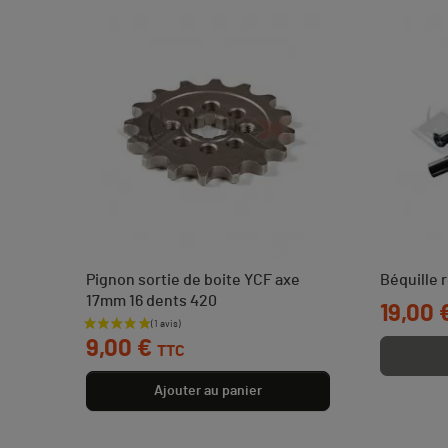
25
Pignon sortie de boite YCF axe
Béquille 
17mm 16 dents 420
Prix
19,00 
Prix
9,00 €
TTC
Ajouter au panier