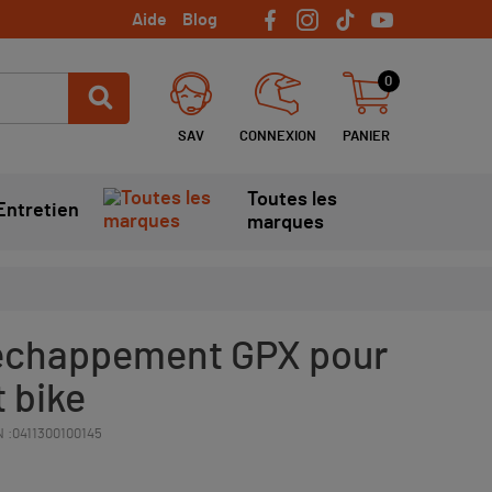
Aide
Blog
0
SAV
CONNEXION
PANIER
Toutes les
Entretien
marques
'échappement GPX pour
t bike
 :
0411300100145