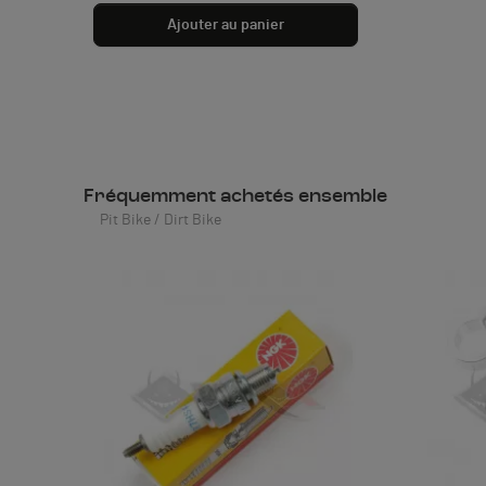
Ajouter au panier
Fréquemment achetés ensemble
Pit Bike / Dirt Bike