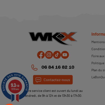
(2 avis)
Inform
Mentions 
Condition
Foire aux
Politique
06 84 16 82 10
Plan du s
LeBonQua
Contactez-nous
9.3
/10
1209 avis
Notre service client est ouvert du lundi au
vendredi, de 9h à 12h et de 13h30 à 17h30.