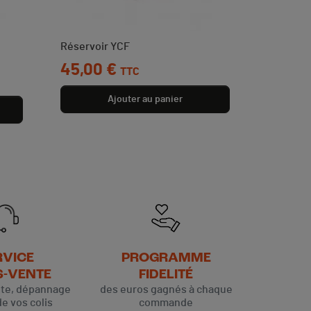
Réservoir YCF
Prix
45,00 €
TTC
Ajouter au panier
RVICE
PROGRAMME
S-VENTE
FIDELITÉ
ute, dépannage
des euros gagnés à chaque
de vos colis
commande