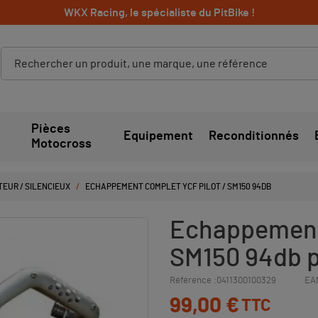
WKX Racing, le spécialiste du PitBike !
Pièces
Equipement
Reconditionnés
Motocross
EUR / SILENCIEUX
ECHAPPEMENT COMPLET YCF PILOT / SM150 94DB
Echappement
SM150 94db po
Référence :
0411300100329
EA
99,00 €
TTC