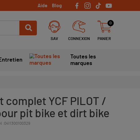
Aide
Blog
0
SAV
CONNEXION
PANIER
Toutes les
Entretien
marques
 complet YCF PILOT /
ur pit bike et dirt bike
N :
0411300100329