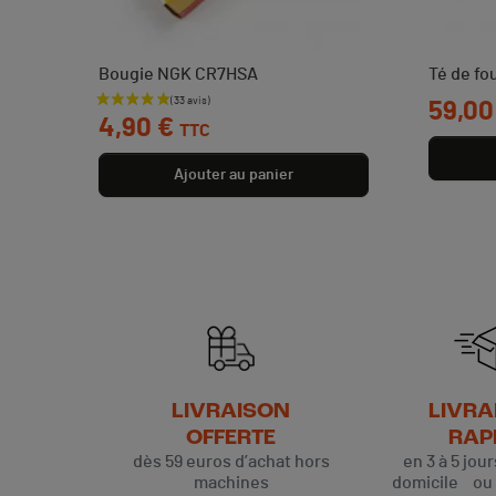
Bougie NGK CR7HSA
Té de fo
Prix
Prix
59,00
4,90 €
TTC
Ajouter au panier
LIVRAISON
LIVRA
OFFERTE
RAP
dès 59 euros d’achat hors
en 3 à 5 jou
machines
domicile ou p