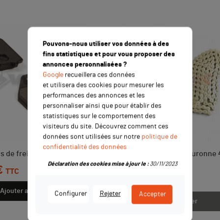
Pouvons-nous utiliser vos données à des
fins statistiques et pour vous proposer des
annonces personnalisées ?
Google
recueillera ces données
et utilisera des cookies pour mesurer les
performances des annonces et les
personnaliser ainsi que pour établir des
statistiques sur le comportement des
visiteurs du site. Découvrez comment ces
données sont utilisées sur notre
politique de
confidentialité des données
s de frein YCF M5
Kit chaine KMC 428 - Couronne 
Pignon 17
Déclaration des cookies mise à jour le :
30/11/2023
€
TTC
Prix
22,90 €
TTC
Ajouter au panier
Configurer
Rejeter
Accepter
Ajouter au panier