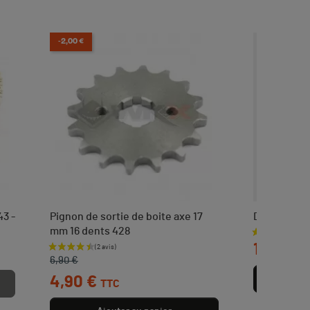
-2,00 €
43 -
Pignon de sortie de boite axe 17
Dérive chai
mm 16 dents 428
Prix
11,90 €
Prix de base
Prix
6,90 €
4,90 €
Aj
TTC