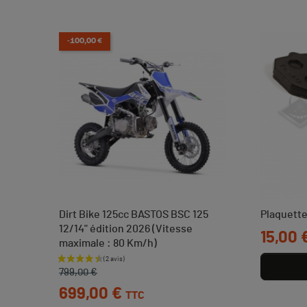
-100,00 €
rier
Dirt Bike 125cc BASTOS BSC 125
Plaquette
12/14" édition 2026 (Vitesse
Prix
15,00 
maximale : 80 Km/h)
Prix de base
Prix
799,00 €
699,00 €
TTC