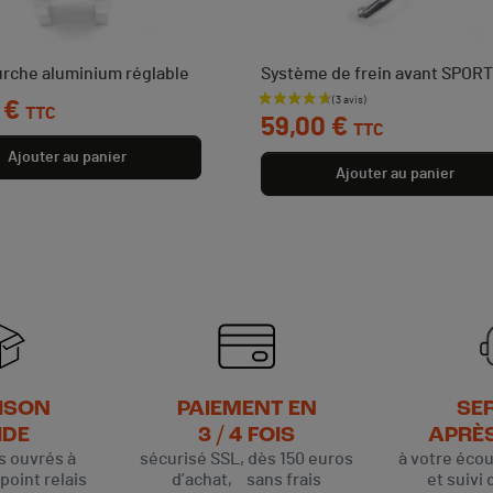
urche aluminium réglable
Système de frein avant SPORT
 €
Prix
TTC
59,00 €
TTC
Ajouter au panier
Ajouter au panier
ISON
PAIEMENT EN
SE
IDE
3 / 4 FOIS
APRÈ
rs ouvrés à
sécurisé SSL, dès 150 euros
à votre éco
oint relais
d’achat, sans frais
et suivi 