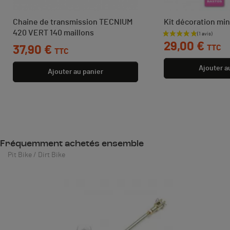
Chaine de transmission TECNIUM
Kit décoration mi
420 VERT 140 maillons
Prix
29,00 €
TTC
Prix
37,90 €
TTC
Ajouter a
Ajouter au panier
Fréquemment achetés ensemble
Pit Bike / Dirt Bike