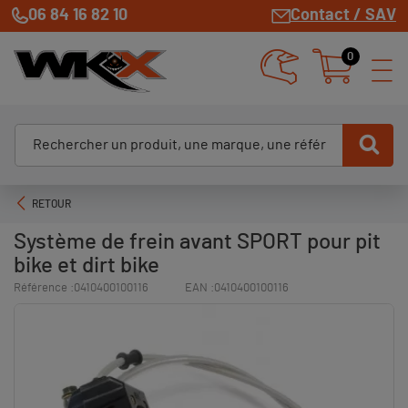
06 84 16 82 10
Contact / SAV
0
RETOUR
Système de frein avant SPORT pour pit
bike et dirt bike
Référence :
0410400100116
EAN :
0410400100116