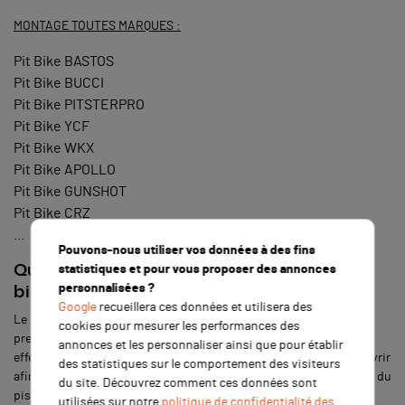
MONTAGE TOUTES MARQUES :
Pit Bike BASTOS
Pit Bike BUCCI
Pit Bike PITSTERPRO
Pit Bike YCF
Pit Bike WKX
Pit Bike APOLLO
Pit Bike GUNSHOT
Pit Bike CRZ
...
Pouvons-nous utiliser vos données à des fins
Quel est le rôle du silencieux d’une dirt
statistiques et pour vous proposer des annonces
personnalisées ?
bike ?
Google
recueillera ces données et utilisera des
Le pot d’échappement remplit deux tâches bien distinctes. La
cookies pour mesurer les performances des
première concerne l’expulsion des gaz issus de la combustion. En
annonces et les personnaliser ainsi que pour établir
effet, avec un moteur 4 temps, la soupape d’échappement va s’ouvrir
des statistiques sur le comportement des visiteurs
afin que les gaz circulent vers le collecteur grâce à l’effort combiné du
du site. Découvrez comment ces données sont
piston et du vilebrequin. Par la suite, ils vont atterrir dans la
utilisées sur notre
politique de confidentialité des