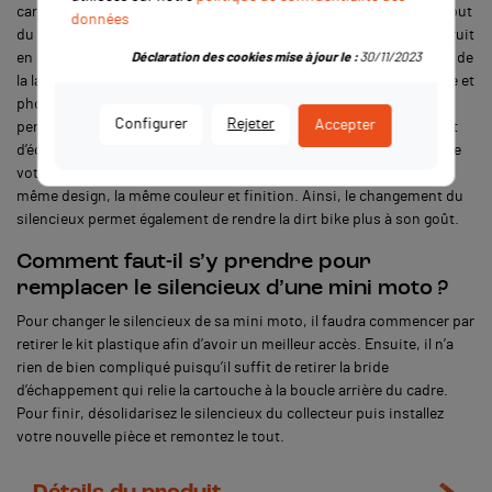
cartouche d’échappement afin d’être expulsés vers l’extérieur. Le but
données
du silencieux est donc, comme son nom l’indique, de réduire le bruit
en sortie. Afin d’affaiblir davantage le bruit, le silencieux accueille de
Déclaration des cookies mise à jour le :
30/11/2023
la laine de roche. Cette dernière est un excellent isolent thermique et
phonique. La deuxième tâche concerne, sans surprise, le côté
Configurer
Rejeter
Accepter
performance moteur et esthétique. En effet, le changement de pot
d’échappement et du silencieux peut modifier les performances de
votre dirt. Pour le côté esthétique, les silencieux n’ont pas tous le
même design, la même couleur et finition. Ainsi, le changement du
silencieux permet également de rendre la dirt bike plus à son goût.
Comment faut-il s’y prendre pour
remplacer le silencieux d’une mini moto ?
Pour changer le silencieux de sa mini moto, il faudra commencer par
retirer le kit plastique afin d’avoir un meilleur accès. Ensuite, il n’a
rien de bien compliqué puisqu’il suffit de retirer la bride
d’échappement qui relie la cartouche à la boucle arrière du cadre.
Pour finir, désolidarisez le silencieux du collecteur puis installez
votre nouvelle pièce et remontez le tout.