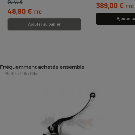
50,48 €
Prix
389,00 €
TTC
48,90 €
TTC
Ajouter a
Ajouter au panier
Fréquemment achetés ensemble
Pit Bike / Dirt Bike