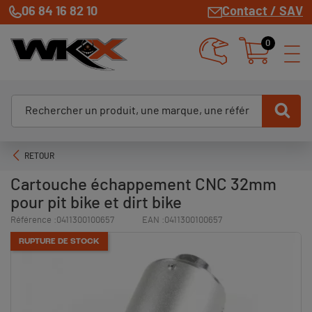
06 84 16 82 10
Contact / SAV
0
RETOUR
Cartouche échappement CNC 32mm
pour pit bike et dirt bike
Référence :
0411300100657
EAN :
0411300100657
RUPTURE DE STOCK