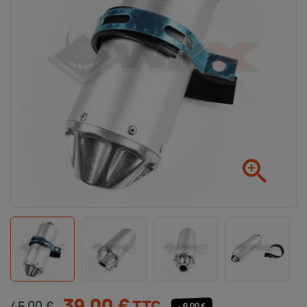

- 6,00 €