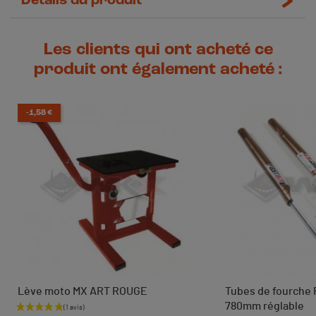
Détails du produit
Les clients qui ont acheté ce
produit ont également acheté :
-1,58 €
Lève moto MX ART ROUGE
Tubes de fourche
780mm réglable
Prix de base
Prix