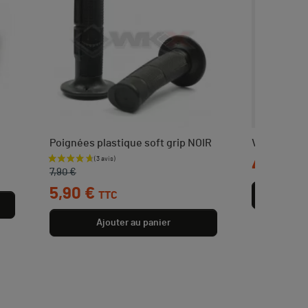
Poignées plastique soft grip NOIR
Vis M10X70
Prix de base
Prix
Prix
4,00 €
7,90 €
5,90 €
TTC
Aj
Ajouter au panier