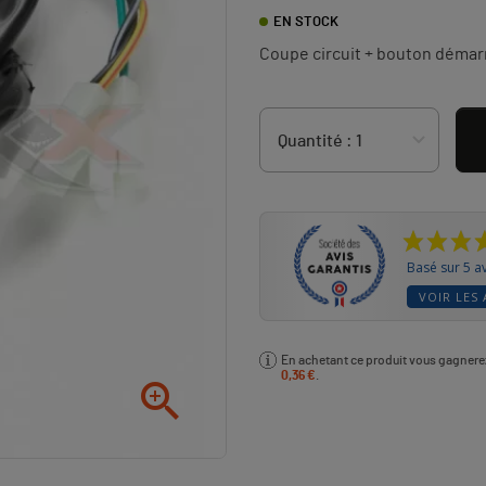
EN STOCK
Coupe circuit + bouton démar
Basé sur 5 av
VOIR LES 
En achetant ce produit vous gagner
0,36 €
.
