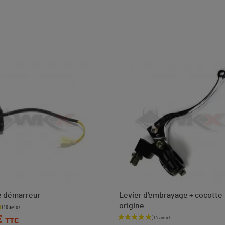
e démarreur
Levier d'embrayage + cocotte
origine
€
TTC
Prix