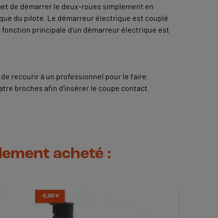
ermet de démarrer le deux-roues simplement en
ique du pilote. Le démarreur électrique est couplé
 La fonction principale d’un démarreur électrique est
de recourir à un professionnel pour le faire.
uatre broches afin d’insérer le coupe contact.
alement acheté :
-2,00 €