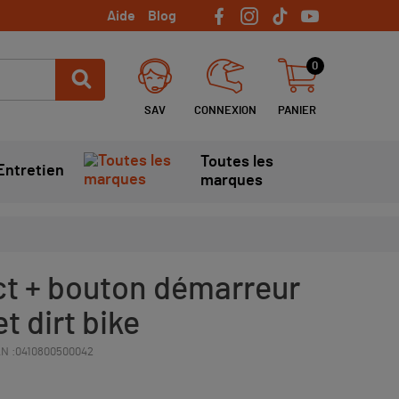
Aide
Blog
0
SAV
CONNEXION
PANIER
Toutes les
Entretien
marques
t + bouton démarreur
et dirt bike
N :
0410800500042