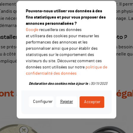
palement à remplacer le démarrage au pied, le kick-starter. Il p
ndis que le kick-starter nécessite, quant à lui, une action phys
Pouvons-nous utiliser vos données à des
fins statistiques et pour vous proposer des
ergie nécessaire afin de lancer le circuit vers la carte d’allumage.
annonces personnalisées ?
e démarrage de votre mini moto.
Google
recueillera ces données
et utilisera des cookies pour mesurer les
staller un coupe contact sur une mini moto ?
performances des annonces et les
 se présente comme un procédé plutôt simple. Il n’y a pas besoin 
personnaliser ainsi que pour établir des
à côté de celui-ci. Localisez-le, puis retirez la cosse femelle q
statistiques sur le comportement des
 compliqué en somme.
visiteurs du site. Découvrez comment ces
données sont utilisées sur notre
politique de
confidentialité des données
Déclaration des cookies mise à jour le :
30/11/2023
 ont acheté ce produit ont ég
Configurer
Rejeter
Accepter