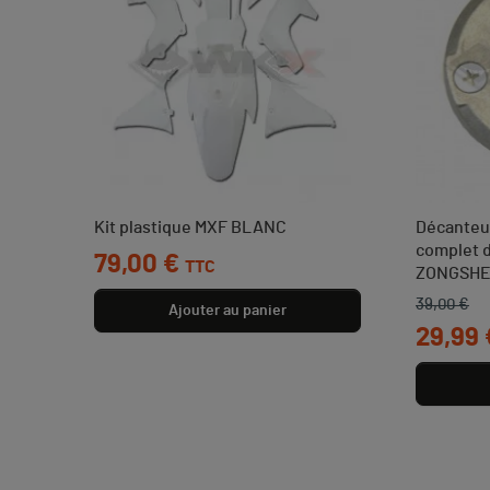
Kit plastique MXF BLANC
Décanteur
complet 
Prix
79,00 €
TTC
ZONGSH
39,00 €
Prix de b
Prix
Ajouter au panier
29,99 