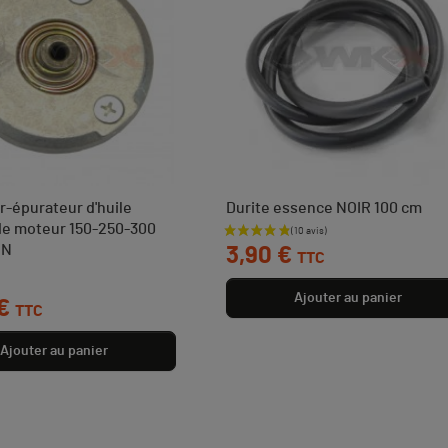
-épurateur d'huile
Durite essence NOIR 100 cm
de moteur 150-250-300
Prix
EN
3,90 €
TTC
ase
Ajouter au panier
€
TTC
Ajouter au panier