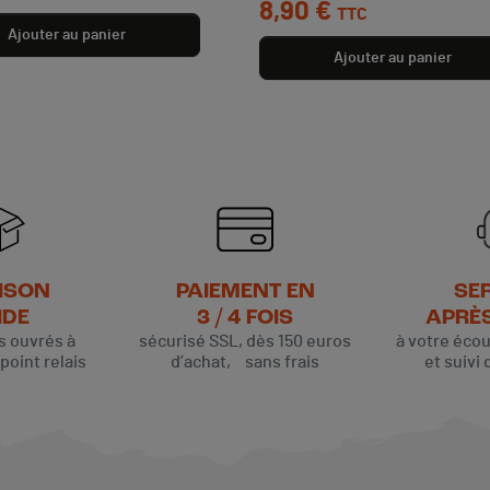
8,90 €
TTC
Ajouter au panier
Ajouter au panier
ISON
PAIEMENT EN
SE
IDE
3 / 4 FOIS
APRÈ
rs ouvrés à
sécurisé SSL, dès 150 euros
à votre éco
oint relais
d’achat, sans frais
et suivi 