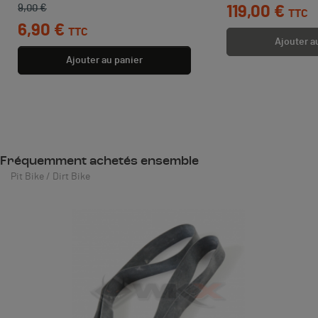
9,00 €
119,00 €
TTC
6,90 €
TTC
Ajouter a
Ajouter au panier
Fréquemment achetés ensemble
Pit Bike / Dirt Bike