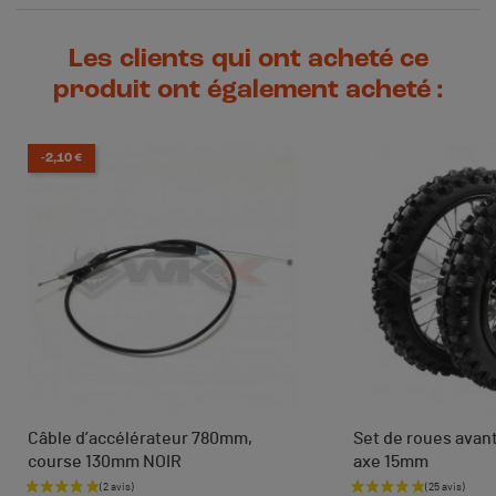
Les clients qui ont acheté ce
produit ont également acheté :
-2,10 €
Câble d’accélérateur 780mm,
Set de roues avant 1
course 130mm NOIR
axe 15mm
Prix de base
Prix
Prix