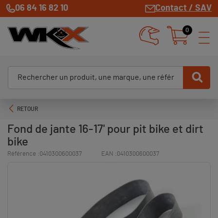
06 84 16 82 10
Contact / SAV
0
RETOUR
Fond de jante 16-17' pour pit bike et dirt
bike
Référence :
0410300600037
EAN :
0410300600037