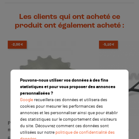
Les clients qui ont acheté ce
produit ont également acheté :
-2,00 €
-5,10 €
Pouvons-nous utiliser vos données à des fins
statistiques et pour vous proposer des annonces
personnalisées ?
Google
recueillera ces données et utilisera des
cookies pour mesurer les performances des
annonces et les personnaliser ainsi que pour établir
des statistiques sur le comportement des visiteurs
Pignon de sortie de boite axe 20
Guidon acier
du site. Découvrez comment ces données sont
mm 15 dents 420
Prix de base
Prix
utilisées sur notre
politique de confidentialité des
19,00 €
6,90 €
Prix de base
Prix
données