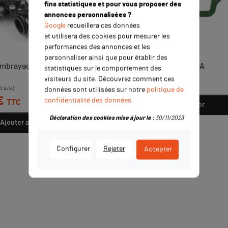
fins statistiques et pour vous proposer des
annonces personnalisées ?
Google
recueillera ces données
et utilisera des cookies pour mesurer les
performances des annonces et les
personnaliser ainsi que pour établir des
'embrayage RACING +
Joint d'embase DAYTONA
statistiques sur le comportement des
visiteurs du site. Découvrez comment ces
Prix
8,00 €
TTC
données sont utilisées sur notre
politique de
€
confidentialité des données
TTC
Ajouter au panier
Déclaration des cookies mise à jour le :
30/11/2023
Ajouter au panier
Configurer
Rejeter
Accepter