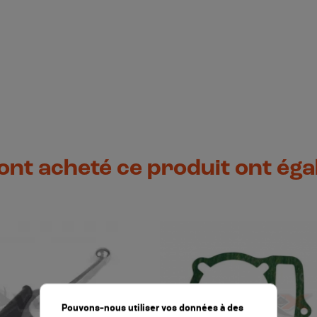
 ont acheté ce produit ont ég
Pouvons-nous utiliser vos données à des