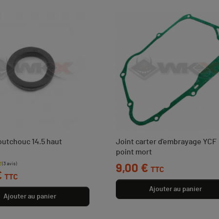
outchouc 14.5 haut
Joint carter d'embrayage YCF
point mort
Prix
9,00 €
TTC
€
TTC
Ajouter au panier
Ajouter au panier