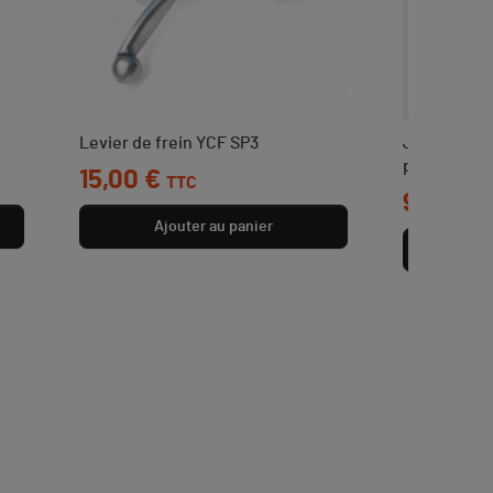
Levier de frein YCF SP3
Joint carte
point mort
Prix
15,00 €
TTC
Prix
9,00 €
T
Ajouter au panier
Aj