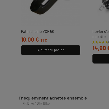
mm
Patin chaine YCF 50
Levier d
cocotte
Prix
10,00 €
TTC
Prix
14,90 
Ajouter au panier
Fréquemment achetés ensemble
Pit Bike / Dirt Bike