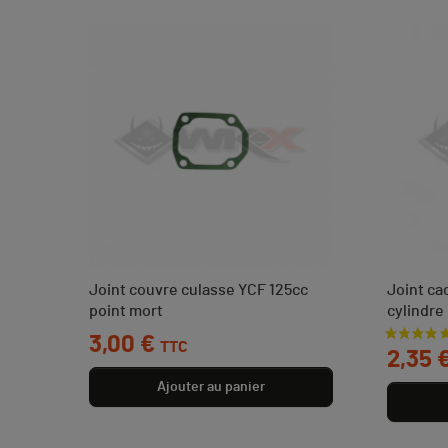
Joint couvre culasse YCF 125cc
Joint ca
point mort
cylindre
Prix
3,00 €
Prix
TTC
2,35 
Ajouter au panier