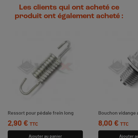
Les clients qui ont acheté ce
produit ont également acheté :
Ressort pour pédale frein long
Bouchon vidange 
Prix
2,90 €
Prix
8,00 €
TTC
TTC
Ajouter au panier
Ajouter a