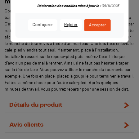
mini moto ?
Déclaration des cookies mise à jour le :
30/11/2023
Comme vous le savez, les repose-pieds sont positionnés sur une
barre latérale. Cette dernière est placée sur la cadre de la mini moto.
C’est donc à cet endroit-ci que vous allez intervenir. Commencez par
Configurer
Rejeter
Accepter
retirer la goupille. Ensuite, il suffira d’enlever l’axe. Pour réussir cette
tâche, placez un tournevis plat au contact de l’axe, puis frappez sur
le manche du tournevis à l’aide d’un marteau. Une fois l’axe enlevé, le
cale-pied viendra tout seul. Maintenant, place à l’installation.
Installez le ressort sur le repose-pied puis insérez l’axe. Il risque
d’avoir un peu de mal à rentrer. Ainsi, il ne faut pas hésiter à taper
sur la tête de l’axe. Vous pouvez utiliser le manche du tournevis par
exemple. Une fois en place, placez la goupille pour terminer le travail.
Faites la même chose pour l’autre cale-pied. Après quelques
minutes de travail, vous pourrez repartir pour une session de dirt.
Détails du produit
Avis clients