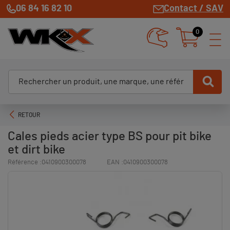
06 84 16 82 10
Contact / SAV
0
RETOUR
Cales pieds acier type BS pour pit bike
et dirt bike
Référence :
0410900300078
EAN :
0410900300078