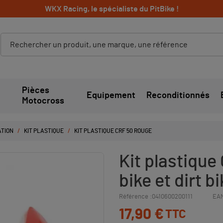
WKX Racing, le spécialiste du PitBike !
Pièces
Equipement
Reconditionnés
Motocross
ATION
KIT PLASTIQUE
KIT PLASTIQUE CRF 50 ROUGE
Kit plastique
bike et dirt b
Référence :
0410600200111
EAN
17,90 €
TTC