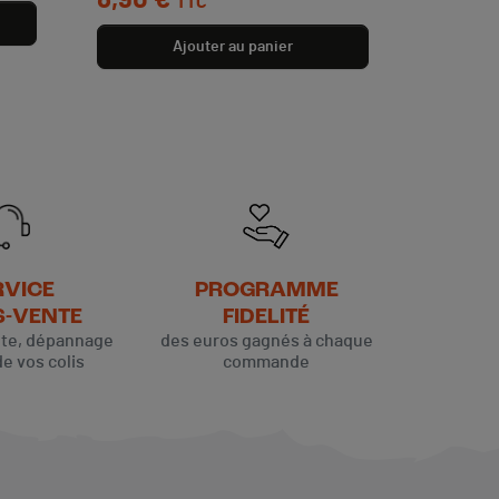
8,90 €
TTC
Ajouter au panier
RVICE
PROGRAMME
S-VENTE
FIDELITÉ
ute, dépannage
des euros gagnés à chaque
de vos colis
commande