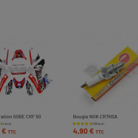
ration SOBE CRF 50
Bougie NGK CR7HSA
Prix
 €
4,90 €
TTC
TTC