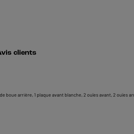
vis clients
arde boue
arrière
, 1 plaque
avant blanche
, 2
ouïes avant, 2
ouïes ar