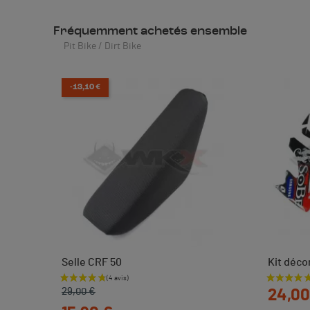
Fréquemment achetés ensemble
Pit Bike / Dirt Bike
-13,10 €
Selle CRF 50
Kit déco
Prix de base
Prix
Prix
29,00 €
24,00