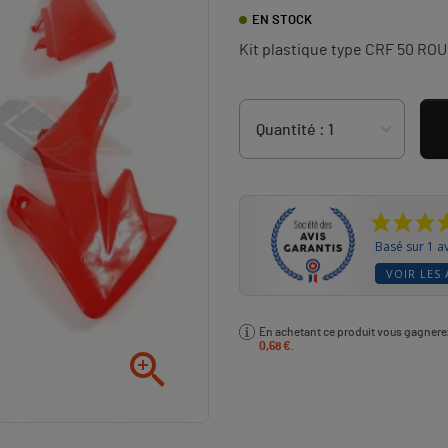
EN STOCK
Kit plastique type CRF 50 RO
Basé sur 1 av
VOIR LES 
En achetant ce produit vous gagner
0,68 €
.
