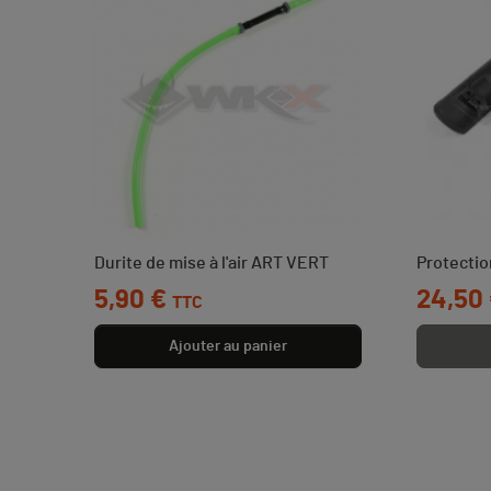
Durite de mise à l'air ART VERT
Protectio
Prix
5,90 €
Prix
24,50
TTC
Ajouter au panier