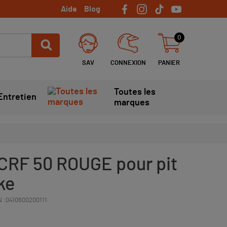
Aide
Blog
0
SAV
CONNEXION
PANIER
Toutes les
Entretien
marques
 CRF 50 ROUGE pour pit
ike
 :
0410600200111