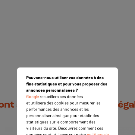
Pouvons-nous utiliser vos données à des
fins statistiques et pour vous proposer des
annonces personnalisées ?
Google
recueillera ces données
 ont acheté ce produit ont ég
et utilisera des cookies pour mesurer les
performances des annonces et les
personnaliser ainsi que pour établir des
statistiques sur le comportement des
visiteurs du site. Découvrez comment ces
données sont utilisées sur notre
politique de