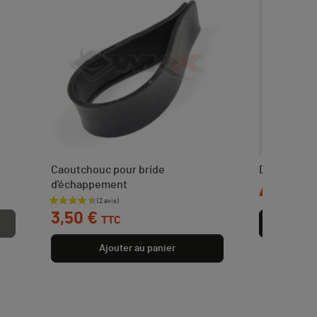
Caoutchouc pour bride
Donuts RE
d'échappement
Prix
4,50 €
Prix
3,50 €
TTC
Aj
Ajouter au panier