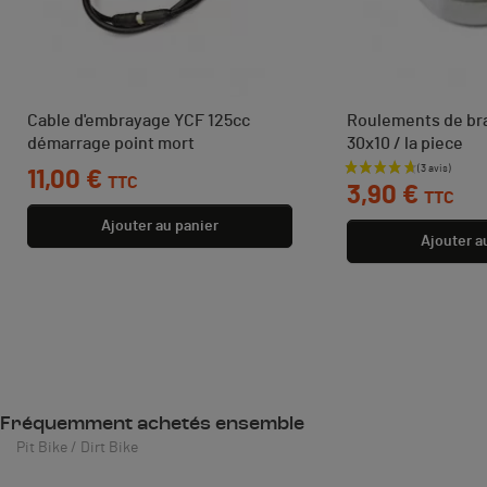
Cable d'embrayage YCF 125cc
Roulements de bra
démarrage point mort
30x10 / la piece
Prix
11,00 €
Prix
TTC
3,90 €
TTC
Ajouter au panier
Ajouter a
Fréquemment achetés ensemble
Pit Bike / Dirt Bike