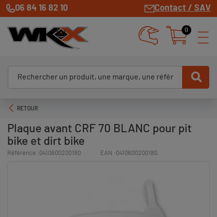
06 84 16 82 10
Contact / SAV
0
RETOUR
Plaque avant CRF 70 BLANC pour pit
bike et dirt bike
Référence :
0410600200180
EAN :
0410600200180