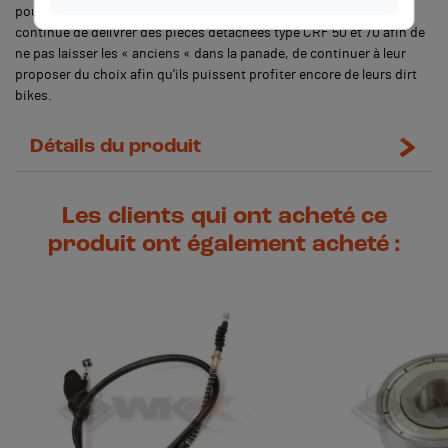
pour la MXF Bastos Bike par exemple). Toutefois, WKX Racing
continue de délivrer des pièces détachées type CRF 50 et 70 afin de
ne pas laisser les « anciens « dans la panade, de continuer à leur
proposer du choix afin qu’ils puissent profiter encore de leurs dirt
bikes.
Détails du produit
Les clients qui ont acheté ce
produit ont également acheté :