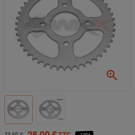

- 7,60 €