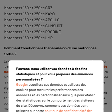
Motocross 150 et 250cc CRZ
Motocross 150 et 250cc KAYO
Motocross 150 et 250cc APOLLO
Motocross 150 et 250cc GUNSHOT
Motocross 150 et 250cc PROBIKE
Motocross 150 et 250cc LMR
Comment fonctionne la transmission d’une motocross
150cc ?
La couronne participe à la transmission de la motocross. Située sur
le moyeu de la roue arrière, la couronne arrière accueille la
chaîne de
Pouvons-nous utiliser vos données à des fins
transmission de la dirt
. Cette même chaîne est également accolée au
statistiques et pour vous proposer des annonces
pignon de sortie de boîte, placé sur le moteur. Le fonctionnement de
personnalisées ?
la couronne est très simple. Lorsque le moteur se met en action, le
Google
recueillera ces données et utilisera des
pignon tourne en fonction du rythme du moteur. En tournant, la
cookies pour mesurer les performances des
chaîne de transmission se met également à tourner et entraîne dans
annonces et les personnaliser ainsi que pour établir
son sillage la couronne, qui elle-même tournoie. Tout se système a
des statistiques sur le comportement des visiteurs
pour but de faire passer l’information du
moteur de dirt
vers la roue
du site. Découvrez comment ces données sont
motrice afin d’enclencher l’accélération de la
motocross 250cc
ou
utilisées sur notre
politique de confidentialité des