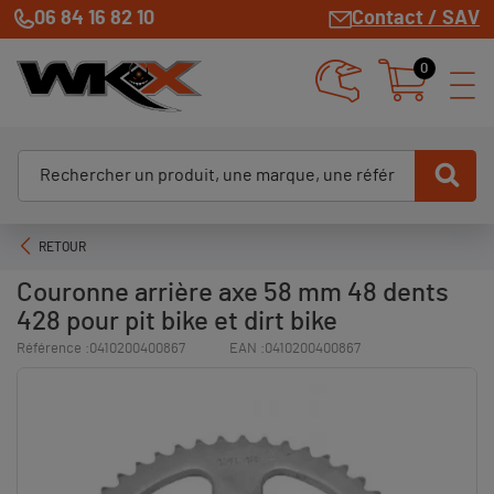
06 84 16 82 10
Contact / SAV
0
RETOUR
Couronne arrière axe 58 mm 48 dents
428 pour pit bike et dirt bike
Référence :
0410200400867
EAN :
0410200400867