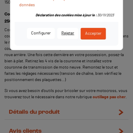
150cc selon votre modèle.
données
Comment remplacer la couronne d’une moto-cross 150-
Déclaration des cookies mise à jour le :
30/11/2023
250cc ?
Commencez par retirer la chaîne de transmission afin de libérer la
Configurer
Rejeter
Accepter
couronne arrière. Une fois cette opération effectuée, desserrez (sans
le retirer) les vis de la couronne. Désolidarisez l’étrier de frein de la
couronne, retirez l’axe de roue pour faire sortir complètement la
roue arrière. Une fois cette dernière en votre possession, posez-la
bien à plat. Retirez les 4 vis de la couronne et installez votre
couronne de transmission de moto neuve. Remontez le tout et
faites les réglages nécessaires (tension de chaîne, bien vérifiez le
positionnement des plaquettes…)
Si vous avez besoin d’outils pour bricoler sur votre motocross, vous
trouverez tout le nécessaire dans notre rubrique
outillage pas cher
.
Détails du produit
Avis clients