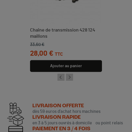
Chaîne de transmission 428 124
maillons
33,60 €
Prix de base
Prix
28,00 €
TTC
Ajouter au panier
LIVRAISON OFFERTE
dès 59 euros d’achat hors machines
LIVRAISON RAPIDE
en 3 à 5 jours ouvrés à domicile ou point relais
PAIEMENT EN 3 / 4 FOIS