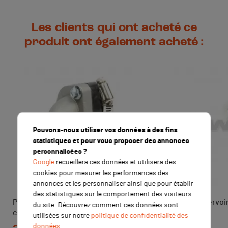
Les clients qui ont acheté ce
produit ont également acheté :
Pouvons-nous utiliser vos données à des fins
statistiques et pour vous proposer des annonces
personnalisées ?
Google
recueillera ces données et utilisera des
cookies pour mesurer les performances des
annonces et les personnaliser ainsi que pour établir
des statistiques sur le comportement des visiteurs
Pipe souple orientable pour
Event de réservoi
du site. Découvrez comment ces données sont
carburateur VM
BLEU
utilisées sur notre
politique de confidentialité des
données
Prix
Prix