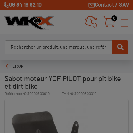
06 84 16 82 10
Contact / SAV
0
RETOUR
Sabot moteur YCF PILOT pour pit bike
et dirt bike
Référence :
0410900500010
EAN :
0410900500010