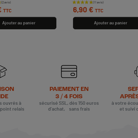
Prix
€
6,90 €
TTC
TTC
Ajouter au panier
Ajouter au panier
ISON
PAIEMENT EN
SE
IDE
3 / 4 FOIS
APRÈ
rs ouvrés à
sécurisé SSL, dès 150 euros
à votre éco
oint relais
d’achat, sans frais
et suivi 