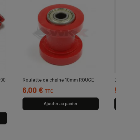
190
Roulette de chaine 10mm ROUGE
Bouchon d'
Prix
6,00 €
Prix
5,90 €
TTC
T
Ajouter au panier
Aj