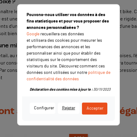
bike ?
naître le nom de toutes les pièces qui composent une pit bike. C
Pouvons-nous utiliser vos données à des
st une pièce qui appartient à la roue. Il s’agit d’une pièce rigid
fins statistiques et pour vous proposer des
ents d’une dirt sont composés d’une bague intérieure et d’une b
annonces personnalisées ?
soit bien centrée.
Google
recueillera ces données
et utilisera des cookies pour mesurer les
 une mini moto ?
performances des annonces et les
personnaliser ainsi que pour établir des
il, au rôle de l’entretoise. Il faut savoir que sans entretoises, l’
statistiques sur le comportement des
ur conséquence que la roue de votre mini moto ne pourra tourner.
visiteurs du site. Découvrez comment ces
ar conséquence, la bague extérieure sera libre de tout pression.
données sont utilisées sur notre
politique de
nt
confidentialité des données
Déclaration des cookies mise à jour le :
30/11/2023
Configurer
Rejeter
Accepter
 ont acheté ce produit ont ég