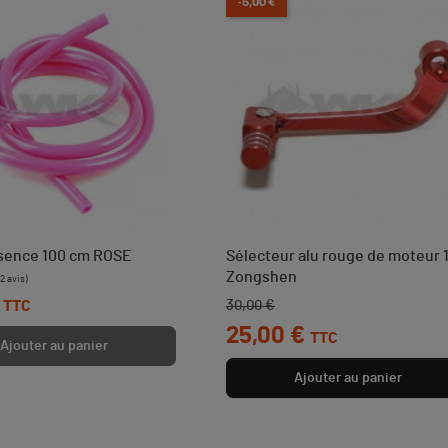
-5,00 €
ssence 100 cm ROSE
Sélecteur alu rouge de moteur 
Zongshen
30,00 €
TTC
Prix de base
Prix
25,00 €
TTC
Ajouter au panier
Ajouter au panier