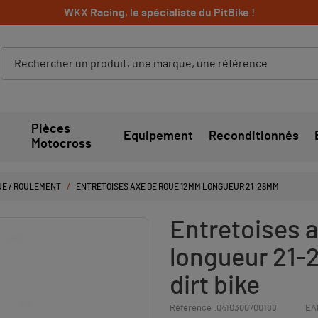
WKX Racing, le spécialiste du PitBike !
Pièces
Equipement
Reconditionnés
Motocross
UE / ROULEMENT
ENTRETOISES AXE DE ROUE 12MM LONGUEUR 21-28MM
Entretoises 
longueur 21-2
dirt bike
Référence :
0410300700188
EA