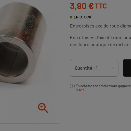
3,90 €
TTC
EN STOCK
Entretoises axe de roue dia
Entretoises d'axe de roue pour 
meilleure boutique de dirt c'e
En achetant ce produit vous gagner
0,12 €
.
