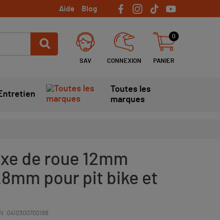
Aide
Blog
0
SAV
CONNEXION
PANIER
Toutes les
Entretien
marques
axe de roue 12mm
8mm pour pit bike et
N :
0410300700188