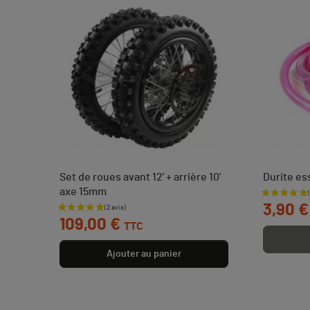
Set de roues avant 12' + arrière 10'
Durite e
axe 15mm
Prix
 €
3,90 €
Prix
109,00 €
TTC
Ajouter au panier