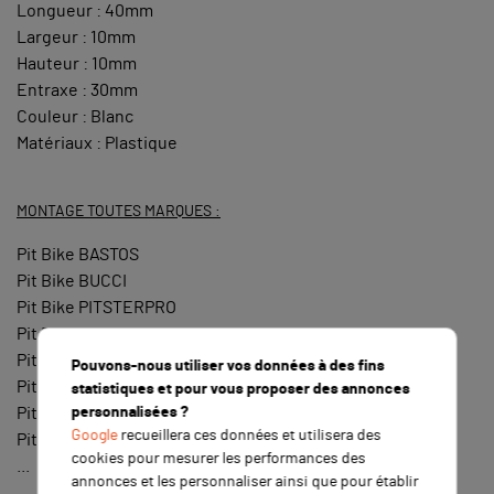
Longueur : 40mm
Largeur : 10mm
Hauteur : 10mm
Entraxe : 30mm
Couleur : Blanc
Matériaux : Plastique
MONTAGE TOUTES MARQUES :
Pit Bike BASTOS
Pit Bike BUCCI
Pit Bike PITSTERPRO
Pit Bike YCF
Pit Bike WKX
Pouvons-nous utiliser vos données à des fins
Pit Bike APOLLO
statistiques et pour vous proposer des annonces
personnalisées ?
Pit Bike GUNSHOT
Google
recueillera ces données et utilisera des
Pit Bike CRZ
cookies pour mesurer les performances des
...
annonces et les personnaliser ainsi que pour établir