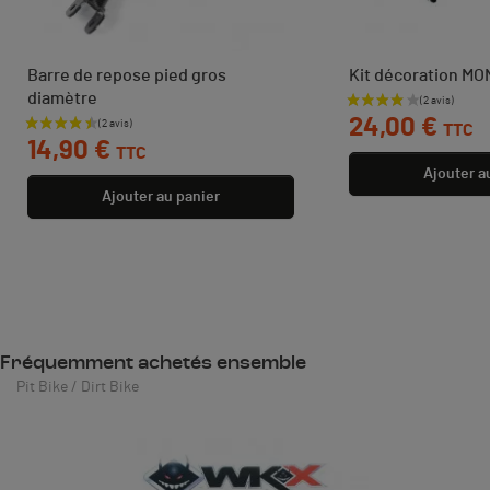
Barre de repose pied gros
Kit décoration M
diamètre
Prix
24,00 €
TTC
Prix
14,90 €
TTC
Ajouter a
Ajouter au panier
Fréquemment achetés ensemble
Pit Bike / Dirt Bike