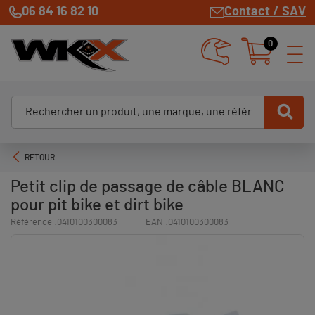
06 84 16 82 10
Contact / SAV
0
RETOUR
Petit clip de passage de câble BLANC
pour pit bike et dirt bike
Référence :
0410100300083
EAN :
0410100300083