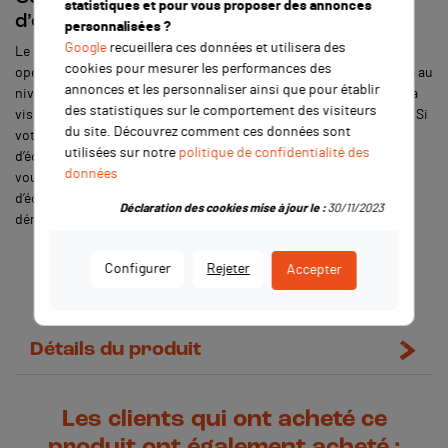
statistiques et pour vous proposer des annonces
d’échappement d’une dirt bike ?
personnalisées ?
Google
recueillera ces données et utilisera des
Le remplacement d’une cartouche d’échappement n’est pas une
cookies pour mesurer les performances des
opération très compliquée. Tout d’abord, il faut retirer le carénage au
annonces et les personnaliser ainsi que pour établir
niveau de l’échappement. Ensuite, il suffit simplement de retirer la
des statistiques sur le comportement des visiteurs
vis qui relie le silencieux à la boucle arrière du cadre de la pit bike. Si
du site. Découvrez comment ces données sont
votre ligne d’échappement possède une vis au niveau du collier
utilisées sur notre
politique de confidentialité des
d’échappement, dévissez-la. Maintenant que vous en êtes là, il ne
données
vous reste plus qu’à installer votre toute nouvelle cartouche
d’échappement et de remettre ce que vous avez au préalable
Déclaration des cookies mise à jour le :
30/11/2023
démonté.
Configurer
Rejeter
Accepter
Détails du produit
Les clients qui ont acheté ce
produit ont également acheté :