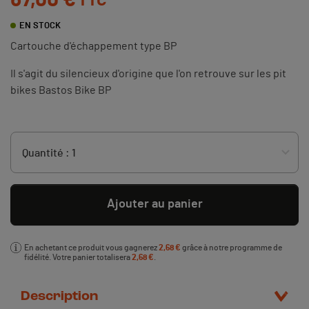
67,00 €
TTC
EN STOCK
Cartouche d'échappement type BP
Il s'agit du silencieux d'origine que l'on retrouve sur les pit
bikes Bastos Bike BP
Ajouter au panier
En achetant ce produit vous gagnerez
2,68 €
grâce à notre programme de
fidélité. Votre panier totalisera
2,68 €
.
Description