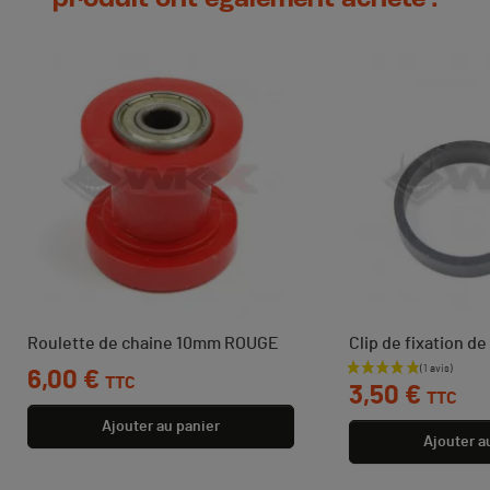
Roulette de chaine 10mm ROUGE
Clip de fixation d
Prix
6,00 €
Prix
TTC
3,50 €
TTC
Ajouter au panier
Ajouter a