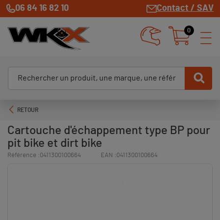
06 84 16 82 10
Contact / SAV
0
RETOUR
Cartouche d'échappement type BP pour
pit bike et dirt bike
Référence :
0411300100664
EAN :
0411300100664