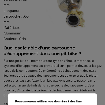
mm
Longueur
cartouche : 355
mm
Matériaux :
Aluminium
Couleur : Gris
Quel est le rôle d’une cartouche
d’échappement dans une pit bike ?
Sur une pit bike ou même sur tout type de véhicule motorisé, le
système d’échappement est primordial car il permet d’évacuer les gaz
issus de la combustion. Ce phénomène d’échappement des gaz a
lieu lorsque la soupape d’échappement est ouverte et que le piston
pousse les gaz vers l’extérieur. Les gaz vont ensuite passer par le
collecteur avant de finir dans la cartouche d’échappement. C’est
donc là qu’intervient la cartouche d’échappement en réduisant le
bruit d'évacuation des gaz brûlés.
Pouvons-nous utiliser vos données à des fins
Comment remplacer la cartouche