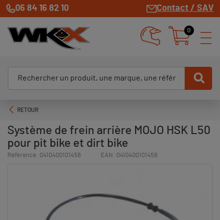
06 84 16 82 10
Contact / SAV
0
RETOUR
Système de frein arrière MOJO HSK L50
pour pit bike et dirt bike
Référence :
0410400101458
EAN :
0410400101458