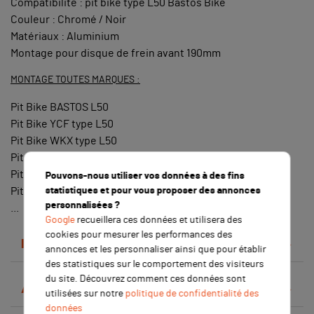
Compatibilité : pit bike type L50 Bastos Bike
Couleur : Chromé / Noir
Matériaux : Aluminium
Montage pour disque de frein avant 190mm
MONTAGE TOUTES MARQUES :
Pit Bike BASTOS L50
Pit Bike YCF type L50
Pit Bike WKX type L50
Pit Bike APOLLO type L50
Pit Bike GUNSHOT type L50
Pouvons-nous utiliser vos données à des fins
Pit Bike CRZ type L50
statistiques et pour vous proposer des annonces
personnalisées ?
...
Google
recueillera ces données et utilisera des
cookies pour mesurer les performances des
Détails du produit
annonces et les personnaliser ainsi que pour établir
des statistiques sur le comportement des visiteurs
du site. Découvrez comment ces données sont
Avis clients
utilisées sur notre
politique de confidentialité des
données