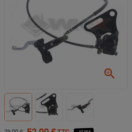

- 27,00 €