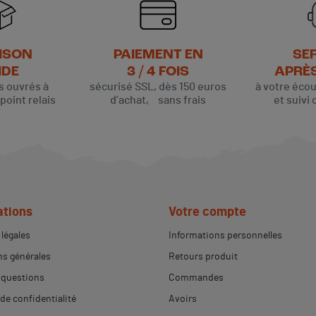
ISON
PAIEMENT EN
SE
IDE
3 / 4 FOIS
APRÈ
rs ouvrés à
sécurisé SSL, dès 150 euros
à votre éco
oint relais
d’achat, sans frais
et suivi 
ations
Votre compte
légales
Informations personnelles
s générales
Retours produit
 questions
Commandes
 de confidentialité
Avoirs