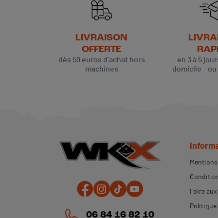
LIVRAISON
LIVRA
OFFERTE
RAP
dès 59 euros d’achat hors
en 3 à 5 jou
machines
domicile ou p
Inform
Mentions 
Condition
Foire aux
Politique
06 84 16 82 10