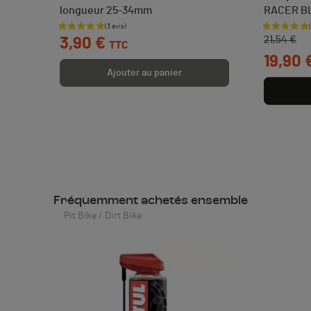
longueur 25-34mm
RACER B
 €
Prix
Prix de b
Prix
21,54 €
3,90 €
TTC
19,90 
Ajouter au panier
Fréquemment achetés ensemble
Pit Bike / Dirt Bike