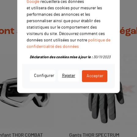
Google
recueillera ces données
et utilisera des cookies pour mesurer les
performances des annonces et les
personnaliser ainsi que pour établir des
statistiques sur le comportement des
 ont acheté ce produit ont ég
visiteurs du site. Découvrez comment ces
données sont utilisées sur notre
politique de
confidentialité des données
Déclaration des cookies mise à jour le :
30/11/2023
-2,44 €
Configurer
Rejeter
Accepter
nfant THOR COMBAT
Gants THOR SPECTRUM