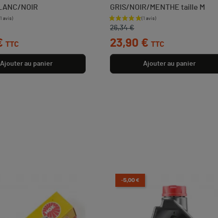
LANC/NOIR
GRIS/NOIR/MENTHE taille M
ase
Prix de base
Prix
26,34 €
€
23,90 €
TTC
TTC
Ajouter au panier
Ajouter au panier
-5,00 €