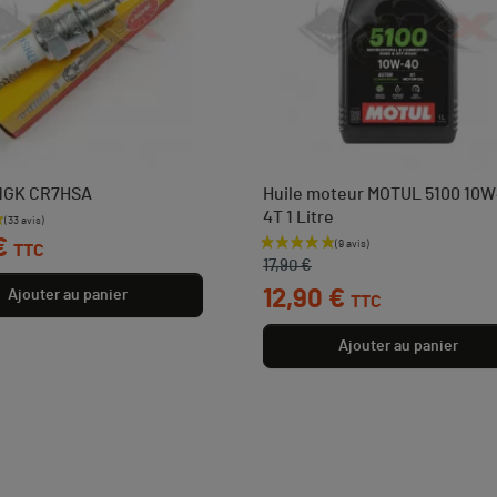
NGK CR7HSA
Huile moteur MOTUL 5100 10
4T 1 Litre
€
TTC
Prix de base
Prix
17,90 €
12,90 €
Ajouter au panier
TTC
Ajouter au panier