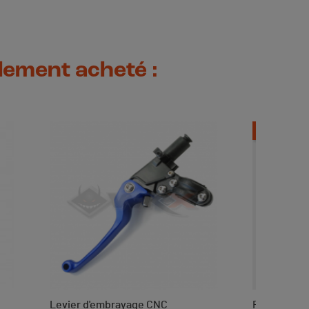
alement acheté :
-2,10 €
Levier d'embrayage CNC
Filtre à es