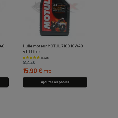
W40
Huile moteur MOTUL 7100 10W40
4T 1 Litre
Prix de base
Prix
19,90 €
15,90 €
TTC
Ajouter au panier