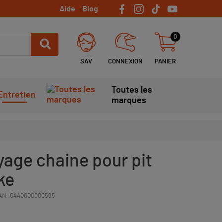
Aide
Blog
0
SAV
CONNEXION
PANIER
Toutes les
Entretien
marques
yage chaine pour pit
ike
AN :
0440000000585