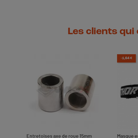
Les clients qui
-1,64 €
Entretoises axe de roue 15mm
Masque e