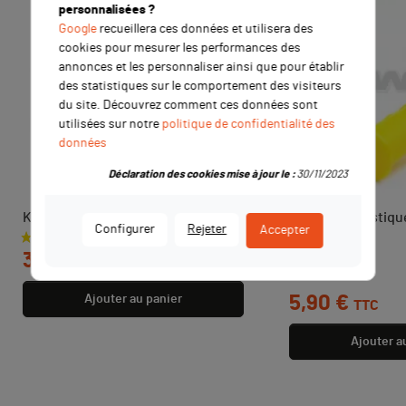
personnalisées ?
Google
recueillera ces données et utilisera des
cookies pour mesurer les performances des
annonces et les personnaliser ainsi que pour établir
des statistiques sur le comportement des visiteurs
du site. Découvrez comment ces données sont
utilisées sur notre
politique de confidentialité des
données
Déclaration des cookies mise à jour le :
30/11/2023
Kit plastique CRF 110 ROUGE
Poignées plastique
Configurer
Rejeter
Accepter
JAUNE
Prix
36,90 €
TTC
Prix de base
Prix
7,90 €
5,90 €
Ajouter au panier
TTC
Ajouter a