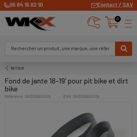
06 84 16 82 10
Contact / SAV
0
RETOUR
Fond de jante 18-19' pour pit bike et dirt
bike
Référence :
0410300600105
EAN :
0410300600105