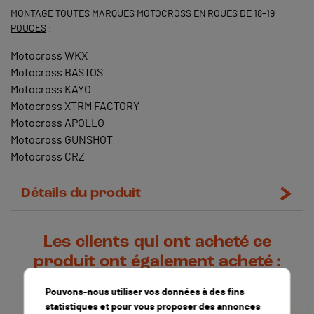
MONTAGE TOUTES MARQUES MOTOCROSS EN ROUES DE 18-19
POUCES
:
Motocross WKX
Motocross BASTOS
Motocross KAYO
Motocross XTRM FACTORY
Motocross APOLLO
Motocross GUNSHOT
Motocross CRZ
Détails du produit
Les clients qui ont acheté ce
produit ont également acheté :
Pouvons-nous utiliser vos données à des fins
-2,00 €
statistiques et pour vous proposer des annonces