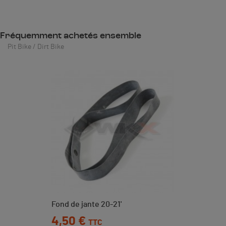
Fréquemment achetés ensemble
Pit Bike / Dirt Bike
Fond de jante 20-21'
Prix
4,50 €
TTC