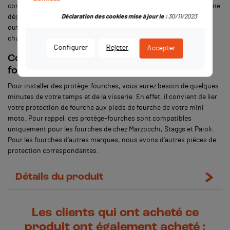
conséquent, il est important de protéger sa fourche afin d’éviter une
Déclaration des cookies mise à jour le :
30/11/2023
dégradation prématurée causée par les aspérités de la route. En
outre, cette pièce protégera également votre fourche en cas de
chute.
Configurer
Rejeter
Accepter
Comment installer des protections de
fourche pour mini moto ?
Pour installer des protège-fourches, vous aurez besoin de quelques
minutes de votre temps et de la visserie. En effet, il convient de lier
votre protection de fourche aux pieds de fourche de votre mini
moto. Pour rappel, ces protège-fourches sont compatibles
uniquement pour les fourches de chez Marzocchi, Staggs et Paioli.
Pour les fourches d’autres marques, nous avons d’autres pièces de
protection correspondantes.
Détails du produit
Les clients qui ont acheté ce
produit ont également acheté :