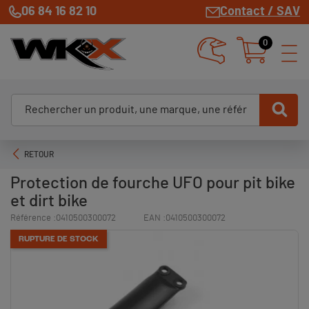
06 84 16 82 10
Contact / SAV
0
RETOUR
Protection de fourche UFO pour pit bike
et dirt bike
Référence :
0410500300072
EAN :
0410500300072
RUPTURE DE STOCK