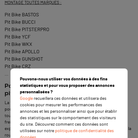
MONTAGE TOUTES MARQUES :
Pit Bike BASTOS
Pit Bike BUCCI
Pit Bike PITSTERPRO
Pit Bike YCF
Pit Bike WKX
Pit Bike APOLLO
Pit Bike GUNSHOT
Pit Bike CRZ
...
Pouvons-nous utiliser vos données à des fins
Pourquoi faut-il protéger la fourche de sa
statistiques et pour vous proposer des annonces
personnalisées ?
pit bike ?
Google
recueillera ces données et utilisera des
La fourche est perçue comme l’équivalent du bras oscillant mais
cookies pour mesurer les performances des
pour l’avant. De ce fait, elle s’occupe de faire la liaison au sol en
annonces et les personnaliser ainsi que pour établir
toutes circonstances, ce qui engendre un excellent système de
des statistiques sur le comportement des visiteurs
freinage et de guidage. Une fourche de dirt bike est donc très
du site. Découvrez comment ces données sont
exposée et soumise à des contraintes. En effet, elle est exposée à la
utilisées sur notre
politique de confidentialité des
route et le garde-boue avant ne peut tout encaisser. Par
données