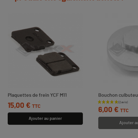
Plaquettes de frein YCF M11
Bouchon culbuteu
Prix
15,00 €
Prix
TTC
6,00 €
TTC
Ajouter au panier
Ajouter a