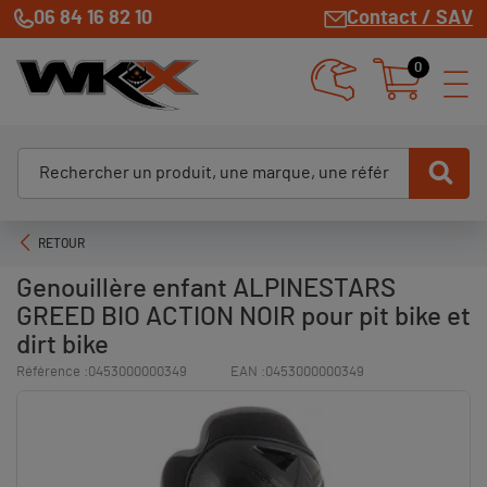
06 84 16 82 10
Contact / SAV
0
RETOUR
Genouillère enfant ALPINESTARS
GREED BIO ACTION NOIR pour pit bike et
dirt bike
Référence :
0453000000349
EAN :
0453000000349