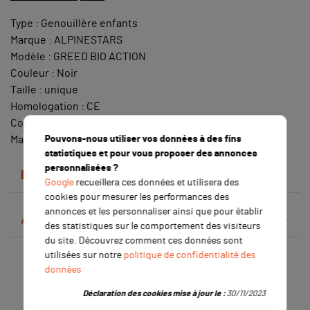
Type : Genouillère enfants
Marque : ALPINESTARS
Modèle : GREED BIO ACTION
Couleur : Noir
Taille : unique
Homologation : CE
Conditionnement : par paire
Pouvons-nous utiliser vos données à des fins
Matériaux : T
extile et polycarbonate
statistiques et pour vous proposer des annonces
personnalisées ?
Détails du produit
Google
recueillera ces données et utilisera des
cookies pour mesurer les performances des
annonces et les personnaliser ainsi que pour établir
Avis clients
des statistiques sur le comportement des visiteurs
du site. Découvrez comment ces données sont
utilisées sur notre
politique de confidentialité des
Les clients qui ont acheté ce
données
produit ont également acheté :
Déclaration des cookies mise à jour le :
30/11/2023